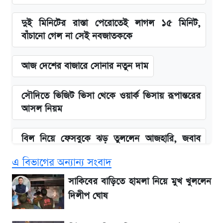
দুই মিনিটের রাস্তা পেরোতেই লাগল ১৫ মিনিট,
বাঁচানো গেল না সেই নবজাতককে
আজ দেশের বাজারে সোনার নতুন দাম
সৌদিতে ভিজিট ভিসা থেকে ওয়ার্ক ভিসায় রূপান্তরের
আসল নিয়ম
বিল নিয়ে ফেসবুকে ঝড় তুললেন আজহারি, জবাব
দিল বিদ্যুৎ বিভাগ
এ বিভাগের অন্যান্য সংবাদ
বাংলাদেশ নিয়ে যা বললেন সজীব ওয়াজেদ জয়
সাকিবের বাড়িতে হামলা নিয়ে মুখ খুললেন
দিলীপ ঘোষ
২ লাখ মানুষ অপেক্ষায়, কিন্তু দেখা গেল না শেখ