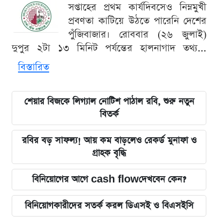
সপ্তাহের প্রথম কার্যদিবসেও নিম্নমুখী
প্রবণতা কাটিয়ে উঠতে পারেনি দেশের
পুঁজিবাজার। রোববার (২৬ জুলাই)
দুপুর ২টা ১৩ মিনিট পর্যন্তের হালনাগাদ তথ্য...
বিস্তারিত
শেয়ার বিজকে লিগ্যাল নোটিশ পাঠাল রবি, শুরু নতুন
বিতর্ক
রবির বড় সাফল্য! আয় কম বাড়লেও রেকর্ড মুনাফা ও
গ্রাহক বৃদ্ধি
বিনিয়োগের আগে cash flowদেখবেন কেন?
বিনিয়োগকারীদের সতর্ক করল ডিএসই ও বিএসইসি