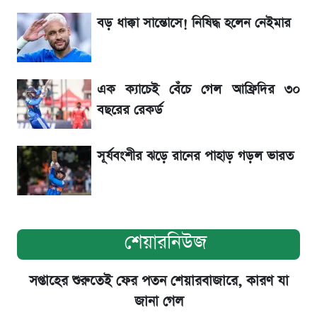
রেকর্ড
বড় ধাক্কা সান্তোসে! নিষিদ্ধ হলেন নেইমার
৬ আগস্ট দেশের বাজারে স্বর্ণের দাম
এক ক্যাচেই বেঁচে গেল আফ্রিদির ৩০
শেখ হাসিনার বক্তব্য ঘিরে ভারতকে কড়া বার্তা
বছরের রেকর্ড
বাংলাদেশের
সূর্যবংশীর ঝড়ে রানের পাহাড় গড়ল ভারত
শেয়ারনিউজ
সপ্তাহের শুরুতেই ফের পতন শেয়ারবাজারে, কারণ যা
জানা গেল