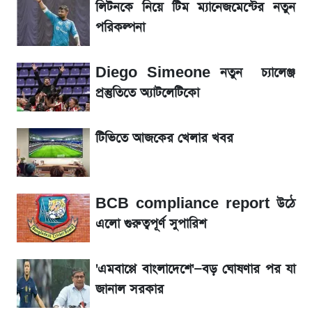
হাসিনাকে! এরপর যা ঘটল...
লিটনকে নিয়ে টিম ম্যানেজমেন্টের নতুন
পরিকল্পনা
আগামী ৪ দিনের আবহাওয়া নিয়ে বড় সতর্কবার্তা
Diego Simeone নতুন চ্যালেঞ্জ
লিটনকে নিয়ে টিম ম্যানেজমেন্টের নতুন পরিকল্পনা
প্রস্তুতিতে অ্যাটলেটিকো
আগামীকালই স্পষ্ট হবে এসএসসি ফল প্রকাশের
টিভিতে আজকের খেলার খবর
তারিখ
সাকিবের বাড়িতে হামলা নিয়ে মুখ খুললেন দিলীপ
BCB compliance report উঠে
ঘোষ
এলো গুরুত্বপূর্ণ সুপারিশ
শেখ হাসিনার দেশে ফেরা নিয়ে যা বললেন রুমিন
ফারহানা
'এমবাপ্পে বাংলাদেশে'—বড় ঘোষণার পর যা
জানাল সরকার
লাফিয়ে বাড়ল স্বর্ণের দাম, এক মাসের মধ্যে সর্বোচ্চ