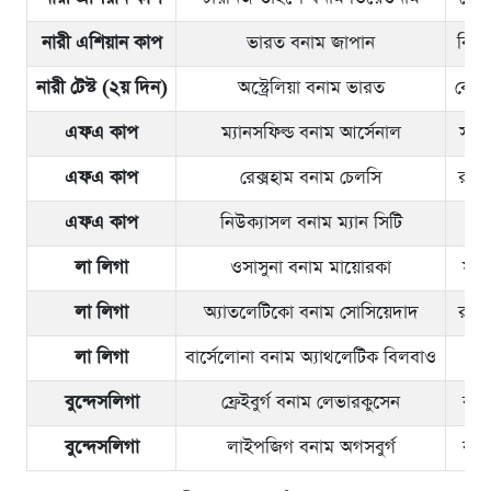
নারী এশিয়ান কাপ
ভারত বনাম জাপান
বিকে
নারী টেস্ট (২য় দিন)
অস্ট্রেলিয়া বনাম ভারত
বেলা
এফএ কাপ
ম্যানসফিল্ড বনাম আর্সেনাল
সন্ধ
এফএ কাপ
রেক্সহাম বনাম চেলসি
রাত 
এফএ কাপ
নিউক্যাসল বনাম ম্যান সিটি
রাত
লা লিগা
ওসাসুনা বনাম মায়োরকা
সন্ধ
লা লিগা
অ্যাতলেটিকো বনাম সোসিয়েদাদ
রাত 
লা লিগা
বার্সেলোনা বনাম অ্যাথলেটিক বিলবাও
রাত
বুন্দেসলিগা
ফ্রেইবুর্গ বনাম লেভারকুসেন
রাত
বুন্দেসলিগা
লাইপজিগ বনাম অগসবুর্গ
রাত