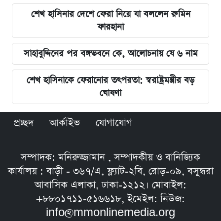
শেখ হাসিনার দেশে ফেরা নিয়ে যা বললেন রুমিন
ফারহানা
সাহাবুদ্দিনের পর বঙ্গভবনে কে, আলোচনায় যে ৬ নাম
শেখ হাসিনাকে ফেরানোর তৎপরতা: স্বরাষ্ট্রমন্ত্রীর বড়
ঘোষণা
প্রচ্ছদ
আর্কাইভ
যোগাযোগ
সম্পাদক: মনিরুজ্জামান , সম্পাদকীয় ও বানিজ্যিক
কার্যালয় : বাড়ী - ৩৬৭/এ, ফ্ল্যাট-২বি, রোড়-০৯, বসুন্ধরা
আবাসিক এলাকা, ঢাকা-১২১২। মোবাইল:
+৮৮০১৭১১-৫১৬৬১৮, ইমেইল: নিউজ:
info@mmonlinemedia.org