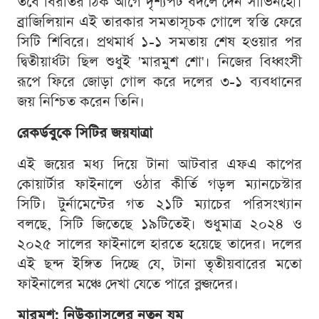
তবে বিরতির ঠিক আগে দৃশ্যপট বদলে দেন সাভিনহো।
ব্রাজিলিয়ান এই তারকার সমতাসূচক গোলে স্বস্তি ফেরে
সিটি শিবিরে। প্রথমার্ধ ১-১ সমতায় শেষ হওয়ার পর
দ্বিতীয়ার্ধটা ছিল শুধুই 'মারমুশ শো'। নিজের বিধ্বংসী
রূপে ফিরে জোড়া গোল করে দলের ৩-১ ব্যবধানের
জয় নিশ্চিত করেন তিনি।
রেকর্ডবুকে সিটির জয়যাত্রা
এই জয়ের মধ্য দিয়ে টানা আটবার এফএ কাপের
কোয়ার্টার ফাইনালে ওঠার কীর্তি গড়ল ম্যানচেস্টার
সিটি। টুর্নামেন্টের গত ২১টি ম্যাচের পরিসংখ্যান
বলছে, সিটি জিতেছে ১৯টিতেই। শুধুমাত্র ২০২৪ ও
২০২৫ সালের ফাইনালে হারতে হয়েছে তাদের। দলের
এই ছন্দ ইঙ্গিত দিচ্ছে যে, টানা তৃতীয়বারের মতো
ফাইনালের মঞ্চে দেখা যেতে পারে ব্লুজদের।
মারমুশ: নিউক্যাসলের নতুন যম