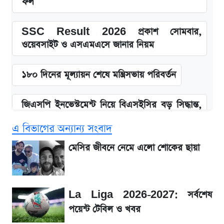
ফল
SSC Result 2026 প্রকাশ সোমবার,
ওয়েবসাইট ও এসএমএসে জানার নিয়ম
১৮০ দিনের মূল্যায়ন শেষে মন্ত্রিসভায় পরিবর্তন
জিএসপি ইনভেস্টমেন্ট নিয়ে বিএসইসির বড় সিদ্ধান্ত,
তদন্তে যেসব বিষয়
এ বিভাগের অন্যান্য সংবাদ
উত্থান-পতনের দোলাচলে শেয়ারবাজার, লেনদেনের
মেসির জীবনে নেমে এলো শোকের ছায়া
শীর্ষে যে ১০ কোম্পানি
আগে দেখে নিন, আজকের সোনার নতুন দাম
La Liga 2026-2027: সর্বশেষ
পয়েন্ট টেবিল ও খবর
SSC Result প্রকাশ ১০টায়, নতুন এসএমএস