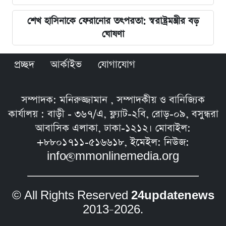
শেখ হাসিনাকে ফেরানোর তৎপরতা: স্বরাষ্ট্রমন্ত্রীর বড়
ঘোষণা
প্রচ্ছদ
আর্কাইভ
যোগাযোগ
সম্পাদক: মনিরুজ্জামান , সম্পাদকীয় ও বানিজ্যিক
কার্যালয় : বাড়ী - ৩৬৭/এ, ফ্ল্যাট-২বি, রোড়-০৯, বসুন্ধরা
আবাসিক এলাকা, ঢাকা-১২১২। মোবাইল:
+৮৮০১৭১১-৫১৬৬১৮, ইমেইল: নিউজ:
info@mmonlinemedia.org
© All Rights Reserved
24updatenews
2013–2026.