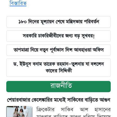
বিস্তারিত
১৮০ দিনের মূল্যায়ন শেষে মন্ত্রিসভায় পরিবর্তন
সরকারি চাকরিজীবীদের জন্য বড় সুখবর!
তাপমাত্রা নিয়ে নতুন পূর্বাভাস দিল আবহাওয়া অফিস
ড. ইউনূস বনাম তারেক রহমান—তুলনায় যা বললেন
কাদের সিদ্দিকী
রাজনীতি
শেয়ারবাজার কেলেঙ্কারির মধ্যেই সাকিবের বাড়িতে আগুন
ক্রিকেটার সাকিব আল হাসানের