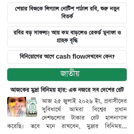
শেয়ার বিজকে লিগ্যাল নোটিশ পাঠাল রবি, শুরু নতুন
বিতর্ক
রবির বড় সাফল্য! আয় কম বাড়লেও রেকর্ড মুনাফা ও
গ্রাহক বৃদ্ধি
বিনিয়োগের আগে cash flowদেখবেন কেন?
জাতীয়
আজকের মুদ্রা বিনিময় হার: এক নজরে সব দেশের রেট
আজ ২৫ জুলাই ২০২৬ ইং, প্রবাসীদের
সুবিধার্থে আমরা বিশ্বের প্রধান
দেশগুলোর টাকার রেট হালনাগাদ
করেছি। তবে মনে রাখবেন, মুদ্রার বিনিময়...