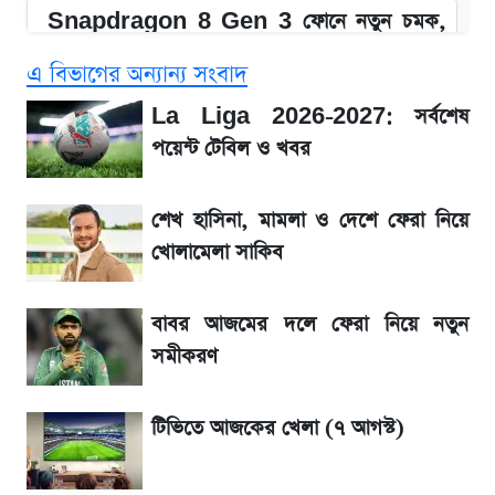
Snapdragon 8 Gen 3 ফোনে নতুন চমক,
Redmi K80 নিয়ে আপডেট
এ বিভাগের অন্যান্য সংবাদ
সাকিবের বাড়িতে হামলা নিয়ে মুখ খুললেন দিলীপ
La Liga 2026-2027: সর্বশেষ
ঘোষ
পয়েন্ট টেবিল ও খবর
জেনে নিন আজকের সোনা ও রুপার সর্বশেষ দাম
শেখ হাসিনা, মামলা ও দেশে ফেরা নিয়ে
খোলামেলা সাকিব
তাপমাত্রা নিয়ে নতুন পূর্বাভাস দিল আবহাওয়া অফিস
বাবর আজমের দলে ফেরা নিয়ে নতুন
১৮০ দিনের মূল্যায়ন শেষে মন্ত্রিসভায় পরিবর্তন
সমীকরণ
রবির বড় সাফল্য! আয় কম বাড়লেও রেকর্ড মুনাফা ও
টিভিতে আজকের খেলা (৭ আগস্ট)
গ্রাহক বৃদ্ধি