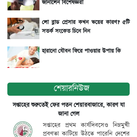
জানালেন বিশেষজ্ঞরা
৬ আগস্ট দেশের বাজারে স্বর্ণের দাম
লো ব্লাড প্রেসার কখন ভয়ের কারণ? ৫টি
শেখ হাসিনার বক্তব্য ঘিরে ভারতকে কড়া বার্তা
সতর্ক সংকেত চিনে নিন
বাংলাদেশের
হারানো যৌবন ফিরে পাওয়ার উপায় কি
শেয়ারনিউজ
সপ্তাহের শুরুতেই ফের পতন শেয়ারবাজারে, কারণ যা
জানা গেল
সপ্তাহের প্রথম কার্যদিবসেও নিম্নমুখী
প্রবণতা কাটিয়ে উঠতে পারেনি দেশের