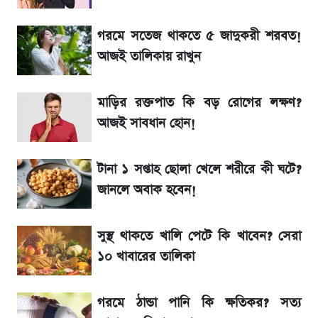
আগামী ৪ দিনের আবহাওয়া নিয়ে বড় সতর্কবার্তা
গরমে সতেজ থাকতে ৫ জাদুকরী শরবত!
লিটনকে নিয়ে টিম ম্যানেজমেন্টের নতুন পরিকল্পনা
আজই তালিকায় রাখুন
আগামীকালই স্পষ্ট হবে এসএসসি ফল প্রকাশের
মাড়ির রক্তপাত কি বড় রোগের লক্ষণ?
তারিখ
আজই সাবধান হোন!
সাকিবের বাড়িতে হামলা নিয়ে মুখ খুললেন দিলীপ
টানা ১ সপ্তাহ ছোলা খেলে শরীরে কী ঘটে?
ঘোষ
জানলে অবাক হবেন!
শেখ হাসিনার দেশে ফেরা নিয়ে যা বললেন রুমিন
ফারহানা
সুস্থ থাকতে খালি পেটে কি খাবেন? সেরা
১০ খাবারের তালিকা
লাফিয়ে বাড়ল স্বর্ণের দাম, এক মাসের মধ্যে সর্বোচ্চ
রেকর্ড
গরমে ঠান্ডা পানি কি ক্ষতিকর? সত্য