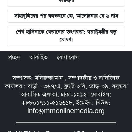
ফারহানা
সাহাবুদ্দিনের পর বঙ্গভবনে কে, আলোচনায় যে ৬ নাম
শেখ হাসিনাকে ফেরানোর তৎপরতা: স্বরাষ্ট্রমন্ত্রীর বড়
ঘোষণা
প্রচ্ছদ
আর্কাইভ
যোগাযোগ
সম্পাদক: মনিরুজ্জামান , সম্পাদকীয় ও বানিজ্যিক
কার্যালয় : বাড়ী - ৩৬৭/এ, ফ্ল্যাট-২বি, রোড়-০৯, বসুন্ধরা
আবাসিক এলাকা, ঢাকা-১২১২। মোবাইল:
+৮৮০১৭১১-৫১৬৬১৮, ইমেইল: নিউজ:
info@mmonlinemedia.org