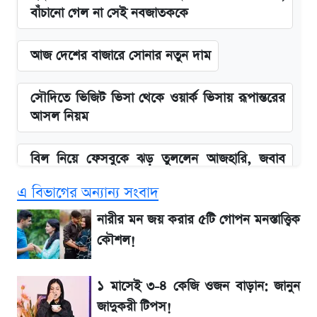
বাঁচানো গেল না সেই নবজাতককে
আজ দেশের বাজারে সোনার নতুন দাম
সৌদিতে ভিজিট ভিসা থেকে ওয়ার্ক ভিসায় রূপান্তরের
আসল নিয়ম
বিল নিয়ে ফেসবুকে ঝড় তুললেন আজহারি, জবাব
দিল বিদ্যুৎ বিভাগ
এ বিভাগের অন্যান্য সংবাদ
বাংলাদেশ নিয়ে যা বললেন সজীব ওয়াজেদ জয়
নারীর মন জয় করার ৫টি গোপন মনস্তাত্ত্বিক
কৌশল!
২ লাখ মানুষ অপেক্ষায়, কিন্তু দেখা গেল না শেখ
হাসিনাকে! এরপর যা ঘটল...
১ মাসেই ৩-৪ কেজি ওজন বাড়ান: জানুন
জাদুকরী টিপস!