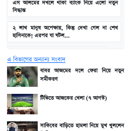
এস আলমের দখলে থাকা ব্যাংক নিয়ে এলো নতুন
সিদ্ধান্ত
২ লাখ মানুষ অপেক্ষায়, কিন্তু দেখা গেল না শেখ
হাসিনাকে! এরপর যা ঘটল...
বাংলাদেশ নিয়ে যা বললেন সজীব ওয়াজেদ জয়
এ বিভাগের অন্যান্য সংবাদ
সাকিবের বাড়িতে হামলা নিয়ে মুখ খুললেন দিলীপ
বাবর আজমের দলে ফেরা নিয়ে নতুন
ঘোষ
সমীকরণ
লিটনকে নিয়ে টিম ম্যানেজমেন্টের নতুন পরিকল্পনা
টিভিতে আজকের খেলা (৭ আগস্ট)
আগামীকালই স্পষ্ট হবে এসএসসি ফল প্রকাশের
তারিখ
সাকিবের বাড়িতে হামলা নিয়ে মুখ খুললেন