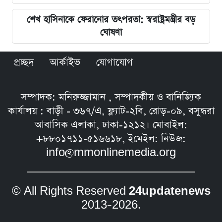
শেখ হাসিনাকে ফেরানোর তৎপরতা: স্বরাষ্ট্রমন্ত্রীর বড়
ঘোষণা
প্রচ্ছদ
আর্কাইভ
যোগাযোগ
সম্পাদক: মনিরুজ্জামান , সম্পাদকীয় ও বানিজ্যিক
কার্যালয় : বাড়ী - ৩৬৭/এ, ফ্ল্যাট-২বি, রোড়-০৯, বসুন্ধরা
আবাসিক এলাকা, ঢাকা-১২১২। মোবাইল:
+৮৮০১৭১১-৫১৬৬১৮, ইমেইল: নিউজ:
info@mmonlinemedia.org
© All Rights Reserved
24updatenews
2013–2026.