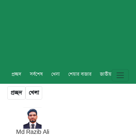
প্রচ্ছদ
সর্বশেষ
খেলা
শেয়ার বাজার
জাতীয়
বিশ্ব
প্রচ্ছদ
খেলা
Md Razib Ali