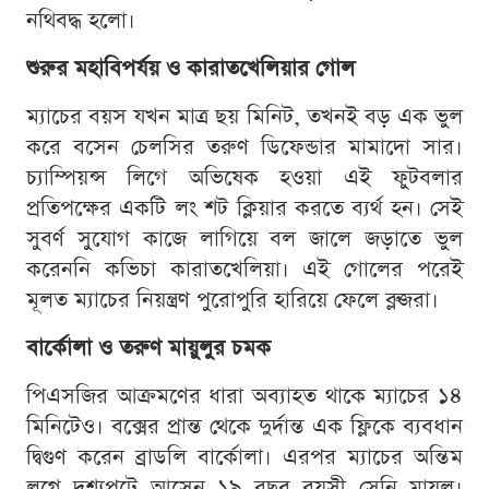
নথিবদ্ধ হলো।
শুরুর মহাবিপর্যয় ও কারাতখেলিয়ার গোল
ম্যাচের বয়স যখন মাত্র ছয় মিনিট, তখনই বড় এক ভুল
করে বসেন চেলসির তরুণ ডিফেন্ডার মামাদো সার।
চ্যাম্পিয়ন্স লিগে অভিষেক হওয়া এই ফুটবলার
প্রতিপক্ষের একটি লং শট ক্লিয়ার করতে ব্যর্থ হন। সেই
সুবর্ণ সুযোগ কাজে লাগিয়ে বল জালে জড়াতে ভুল
করেননি কভিচা কারাতখেলিয়া। এই গোলের পরেই
মূলত ম্যাচের নিয়ন্ত্রণ পুরোপুরি হারিয়ে ফেলে ব্লুজরা।
বার্কোলা ও তরুণ মায়ুলুর চমক
পিএসজির আক্রমণের ধারা অব্যাহত থাকে ম্যাচের ১৪
মিনিটেও। বক্সের প্রান্ত থেকে দুর্দান্ত এক ফ্লিকে ব্যবধান
দ্বিগুণ করেন ব্রাডলি বার্কোলা। এরপর ম্যাচের অন্তিম
লগ্নে দৃশ্যপটে আসেন ১৯ বছর বয়সী সেনি মায়ুলু।