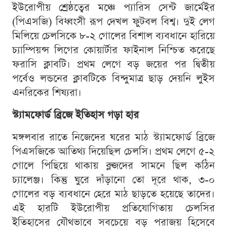
ইউরোপীয় শ্রেষ্ঠত্বের মঞ্চে প্যারিস সেন্ট জার্মেইর
(পিএসজি) বিধ্বংসী রূপ দেখল ফুটবল বিশ্ব। দুই লেগ
মিলিয়ে চেলসিকে ৮-২ গোলের বিশাল ব্যবধানে হারিয়ে
চ্যাম্পিয়ন্স লিগের কোয়ার্টার ফাইনাল নিশ্চিত করেছে
ফরাসি ক্লাবটি। প্রথম লেগে বড় জয়ের পর দ্বিতীয়
পর্বেও লন্ডনের ক্লাবটিকে বিন্দুমাত্র ছাড় দেয়নি লুইস
এনরিকের শিষ্যরা।
স্ট্যামফোর্ড ব্রিজে ইতিহাস গড়া হার
মঙ্গলবার রাতে নিজেদের ঘরের মাঠ স্ট্যামফোর্ড ব্রিজে
পিএসজিকে আতিথ্য দিয়েছিল চেলসি। প্রথম লেগে ৫-২
গোলে পিছিয়ে থাকায় ব্লুজদের সামনে ছিল কঠিন
চ্যালেঞ্জ। কিন্তু ঘুরে দাঁড়ানো তো দূরে থাক, ৩-০
গোলের বড় ব্যবধানে হেরে মাঠ ছাড়তে হয়েছে তাদের।
এই হারটি ইউরোপীয় প্রতিযোগিতায় চেলসির
ইতিহাসের যৌথভাবে সবচেয়ে বড় পরাজয় হিসেবে