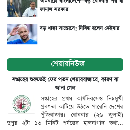
'এমবাপ্পে বাংলাদেশে'—বড় ঘোষণার পর যা
শেয়ার বিজকে লিগ্যাল নোটিশ পাঠাল রবি, শুরু নতুন
জানাল সরকার
বিতর্ক
বড় ধাক্কা সান্তোসে! নিষিদ্ধ হলেন নেইমার
শেয়ারনিউজ
সপ্তাহের শুরুতেই ফের পতন শেয়ারবাজারে, কারণ যা
জানা গেল
সপ্তাহের প্রথম কার্যদিবসেও নিম্নমুখী
প্রবণতা কাটিয়ে উঠতে পারেনি দেশের
পুঁজিবাজার। রোববার (২৬ জুলাই)
দুপুর ২টা ১৩ মিনিট পর্যন্তের হালনাগাদ তথ্য...