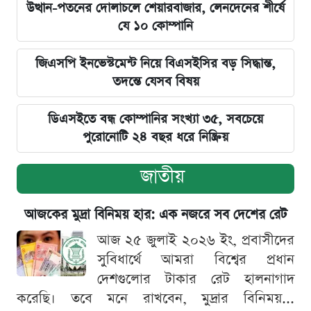
উত্থান-পতনের দোলাচলে শেয়ারবাজার, লেনদেনের শীর্ষে
যে ১০ কোম্পানি
জিএসপি ইনভেস্টমেন্ট নিয়ে বিএসইসির বড় সিদ্ধান্ত,
তদন্তে যেসব বিষয়
ডিএসইতে বন্ধ কোম্পানির সংখ্যা ৩৫, সবচেয়ে
পুরোনোটি ২৪ বছর ধরে নিষ্ক্রিয়
জাতীয়
আজকের মুদ্রা বিনিময় হার: এক নজরে সব দেশের রেট
আজ ২৫ জুলাই ২০২৬ ইং, প্রবাসীদের
সুবিধার্থে আমরা বিশ্বের প্রধান
দেশগুলোর টাকার রেট হালনাগাদ
করেছি। তবে মনে রাখবেন, মুদ্রার বিনিময়...