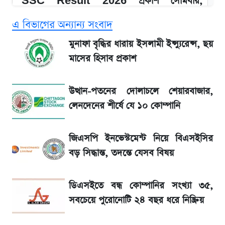
SSC Result 2026 প্রকাশ সোমবার,
ওয়েবসাইট ও এসএমএসে জানার নিয়ম
এ বিভাগের অন্যান্য সংবাদ
১৮০ দিনের মূল্যায়ন শেষে মন্ত্রিসভায় পরিবর্তন
মুনাফা বৃদ্ধির ধারায় ইসলামী ইন্স্যুরেন্স, ছয়
মাসের হিসাব প্রকাশ
আগে দেখে নিন, আজকের সোনার নতুন দাম
উত্থান-পতনের দোলাচলে শেয়ারবাজার,
SSc Result 2026 তারিখ চূড়ান্ত, স্কুলে ভর্তি
লেনদেনের শীর্ষে যে ১০ কোম্পানি
নিয়ে নতুন নিয়ম
জিএসপি ইনভেস্টমেন্ট নিয়ে বিএসইসির
মেসির জীবনে নেমে এলো শোকের ছায়া
বড় সিদ্ধান্ত, তদন্তে যেসব বিষয়
La Liga 2026-2027: সর্বশেষ পয়েন্ট টেবিল ও
ডিএসইতে বন্ধ কোম্পানির সংখ্যা ৩৫,
খবর
সবচেয়ে পুরোনোটি ২৪ বছর ধরে নিষ্ক্রিয়
একদিনের ব্যবধানে আজকের সোনার দাম