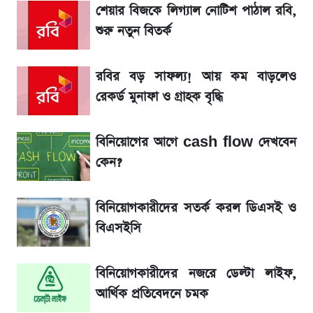
শেয়ার বিজকে লিগ্যাল নোটিশ পাঠাল রবি,
শুরু নতুন বিতর্ক
সরকারি চাকরিজীবীদের জন্য বড় সুখবর!
রবির বড় সাফল্য! আয় কম বাড়লেও
শেখ হাসিনা, মামলা ও দেশে ফেরা নিয়ে খোলামেলা
সাকিব
রেকর্ড মুনাফা ও গ্রাহক বৃদ্ধি
Sirin Labs Finney: বাংলাদেশে এখন যত
বিনিয়োগের আগে cash flow দেখবেন
টাকায় পাওয়া যায়
কেন?
সূর্যগ্রহণের দিন আকাশে চোখ ধাঁধানো দৃশ্য, জেনে নিন
বিনিয়োগকারীদের সতর্ক করল ডিএসই ও
সময় ও স্থান
বিএসইসি
বিনিয়োগকারীদের নজরে ডেল্টা লাইফ,
আর্থিক প্রতিবেদনে চমক