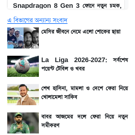
Snapdragon 8 Gen 3 ফোনে নতুন চমক,
Redmi K80 নিয়ে আপডেট
এ বিভাগের অন্যান্য সংবাদ
SSC Result 2026: যে ৩ উপায়ে জানা যাবে
মেসির জীবনে নেমে এলো শোকের ছায়া
ফল
১৮০ দিনের মূল্যায়ন শেষে মন্ত্রিসভায় পরিবর্তন
La Liga 2026-2027: সর্বশেষ
পয়েন্ট টেবিল ও খবর
জেনে নিন আজকের সোনা ও রুপার সর্বশেষ দাম
শেখ হাসিনা, মামলা ও দেশে ফেরা নিয়ে
আগে দেখে নিন, আজকের সোনার নতুন দাম
খোলামেলা সাকিব
তাপমাত্রা নিয়ে নতুন পূর্বাভাস দিল আবহাওয়া অফিস
বাবর আজমের দলে ফেরা নিয়ে নতুন
সমীকরণ
টিভিতে আজকের খেলা (৭ আগস্ট)