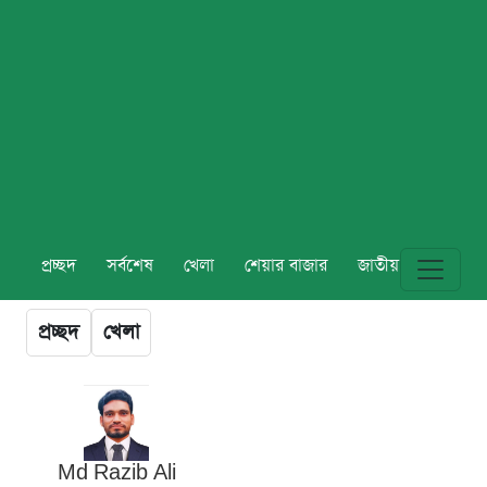
প্রচ্ছদ
সর্বশেষ
খেলা
শেয়ার বাজার
জাতীয়
বিশ্ব
প্রচ্ছদ
খেলা
Md Razib Ali