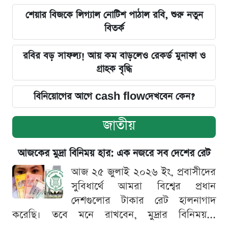
শেয়ার বিজকে লিগ্যাল নোটিশ পাঠাল রবি, শুরু নতুন
বিতর্ক
রবির বড় সাফল্য! আয় কম বাড়লেও রেকর্ড মুনাফা ও
গ্রাহক বৃদ্ধি
বিনিয়োগের আগে cash flowদেখবেন কেন?
জাতীয়
আজকের মুদ্রা বিনিময় হার: এক নজরে সব দেশের রেট
আজ ২৫ জুলাই ২০২৬ ইং, প্রবাসীদের
সুবিধার্থে আমরা বিশ্বের প্রধান
দেশগুলোর টাকার রেট হালনাগাদ
করেছি। তবে মনে রাখবেন, মুদ্রার বিনিময়...