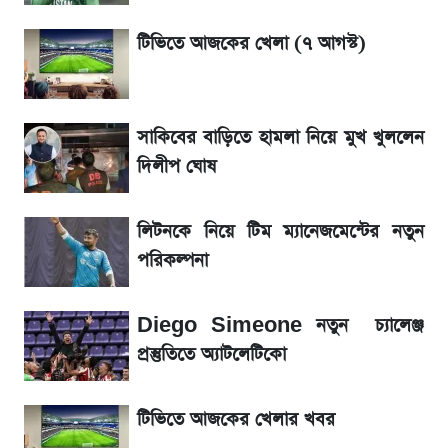
লিটনকে নিয়ে টিম ম্যানেজমেন্টের নতুন পরিকল্পনা
টিভিতে আজকের খেলা (৭ আগস্ট)
জেনে নিন আজকের সোনা ও রুপার সর্বশেষ দাম
সাকিবের বাড়িতে হামলা নিয়ে মুখ খুললেন
আগামীকালই স্পষ্ট হবে এসএসসি ফল প্রকাশের
দিলীপ ঘোষ
তারিখ
লিটনকে নিয়ে টিম ম্যানেজমেন্টের নতুন
তাপমাত্রা নিয়ে নতুন পূর্বাভাস দিল আবহাওয়া অফিস
পরিকল্পনা
৬ আগস্ট দেশের বাজারে স্বর্ণের দাম
Diego Simeone নতুন চ্যালেঞ্জ
রবির বড় সাফল্য! আয় কম বাড়লেও রেকর্ড মুনাফা ও
প্রস্তুতিতে অ্যাটলেটিকো
গ্রাহক বৃদ্ধি
টিভিতে আজকের খেলার খবর
শেয়ার বিজকে লিগ্যাল নোটিশ পাঠাল রবি, শুরু নতুন