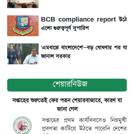
বিতর্ক
BCB compliance report উঠে
সৌদিতে বাংলাদেশিদের আকামা নবায়নে বদলে গেল
এলো গুরুত্বপূর্ণ সুপারিশ
নিয়ম
'এমবাপ্পে বাংলাদেশে'—বড় ঘোষণার পর যা
জানাল সরকার
শেয়ারনিউজ
সপ্তাহের শুরুতেই ফের পতন শেয়ারবাজারে, কারণ যা
জানা গেল
সপ্তাহের প্রথম কার্যদিবসেও নিম্নমুখী
প্রবণতা কাটিয়ে উঠতে পারেনি দেশের