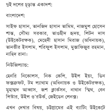
দুই দলের চূড়ান্ত একাদশ:
বাংলাদেশ:
সাইফ হাসান, তানজিদ হাসান তামিম, নাজমুল হোসেন
শান্ত, সৌম্য সরকার, তাওহীদ হৃদয়, লিটন দাস
(উইকেটরক্ষক), মেহেদী হাসান মিরাজ (অধিনায়ক),
তানভীর ইসলাম, শরিফুল ইসলাম, মুস্তাফিজুর রহমান,
নাহিদ রানা।
নিউজিল্যান্ড:
হেনরি নিকোলস, নিক কেলি, উইল ইয়ং, ডিন
ফক্সক্রফট, টম ল্যাথাম (অধিনায়ক ও উইকেটরক্ষক),
মুহাম্মদ আব্বাস, জশ ক্লার্কসন, নাথান স্মিথ, বেন
লিস্টার, উইল ও’রউর্ক, জেইডেন লেনক্স।
এখন দেখার বিষয়, চট্টগ্রামের এই ব্যাটিং উইকেটে