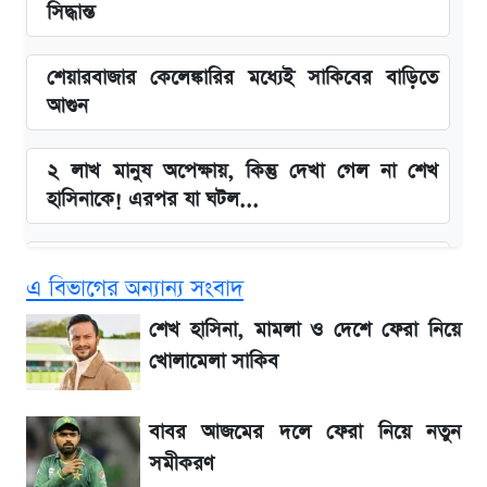
সিদ্ধান্ত
শেয়ারবাজার কেলেঙ্কারির মধ্যেই সাকিবের বাড়িতে
আগুন
২ লাখ মানুষ অপেক্ষায়, কিন্তু দেখা গেল না শেখ
হাসিনাকে! এরপর যা ঘটল...
Snapdragon 8 Gen 3 ফোনে নতুন চমক,
এ বিভাগের অন্যান্য সংবাদ
Redmi K80 নিয়ে আপডেট
শেখ হাসিনা, মামলা ও দেশে ফেরা নিয়ে
বাংলাদেশ নিয়ে যা বললেন সজীব ওয়াজেদ জয়
খোলামেলা সাকিব
সাকিবের বাড়িতে হামলা নিয়ে মুখ খুললেন দিলীপ
বাবর আজমের দলে ফেরা নিয়ে নতুন
ঘোষ
সমীকরণ