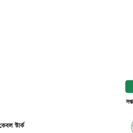
সপ্
েবল স্টার্ক