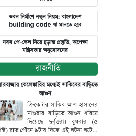
ভবন নির্মাণে নতুন নিয়ম: বাংলাদেশ
building code যা মানতে হবে
নবম পে-স্কেল নিয়ে চূড়ান্ত প্রস্তুতি, অপেক্ষা
মন্ত্রিসভার অনুমোদনের
রাজনীতি
়ারবাজার কেলেঙ্কারির মধ্যেই সাকিবের বাড়িতে
আগুন
ক্রিকেটার সাকিব আল হাসানের
মাগুরার বাড়িতে আগুন ধরিয়ে
দিয়েছে দুর্বৃত্তরা। বুধবার (৫
স্ট) রাত পৌনে ৯টার দিকে এই ঘটনা ঘটে...