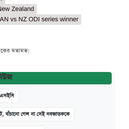
New Zealand
AN vs NZ ODI series winner
ঠকের মতামত:
নিউজ
িএসইসি
িট, বাঁচানো গেল না সেই নবজাতককে