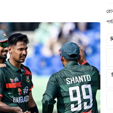
রো
পর্
ব