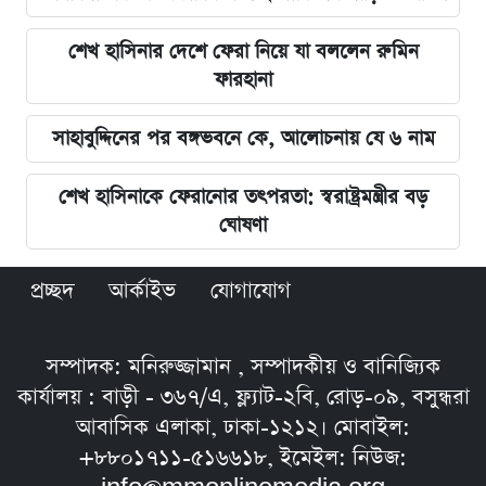
শেখ হাসিনার দেশে ফেরা নিয়ে যা বললেন রুমিন
ফারহানা
সাহাবুদ্দিনের পর বঙ্গভবনে কে, আলোচনায় যে ৬ নাম
শেখ হাসিনাকে ফেরানোর তৎপরতা: স্বরাষ্ট্রমন্ত্রীর বড়
ঘোষণা
প্রচ্ছদ
আর্কাইভ
যোগাযোগ
সম্পাদক: মনিরুজ্জামান , সম্পাদকীয় ও বানিজ্যিক
কার্যালয় : বাড়ী - ৩৬৭/এ, ফ্ল্যাট-২বি, রোড়-০৯, বসুন্ধরা
আবাসিক এলাকা, ঢাকা-১২১২। মোবাইল:
+৮৮০১৭১১-৫১৬৬১৮, ইমেইল: নিউজ: