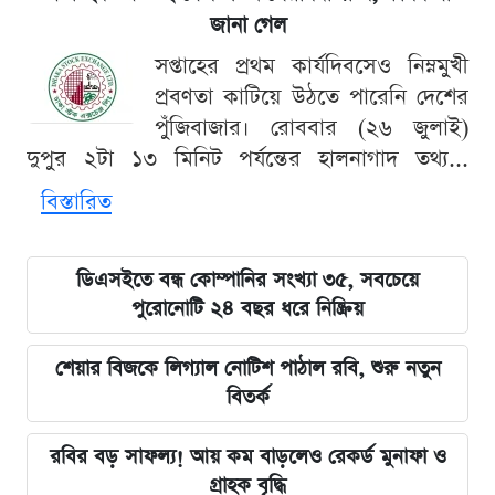
জানা গেল
সপ্তাহের প্রথম কার্যদিবসেও নিম্নমুখী
প্রবণতা কাটিয়ে উঠতে পারেনি দেশের
পুঁজিবাজার। রোববার (২৬ জুলাই)
দুপুর ২টা ১৩ মিনিট পর্যন্তের হালনাগাদ তথ্য...
বিস্তারিত
ডিএসইতে বন্ধ কোম্পানির সংখ্যা ৩৫, সবচেয়ে
পুরোনোটি ২৪ বছর ধরে নিষ্ক্রিয়
শেয়ার বিজকে লিগ্যাল নোটিশ পাঠাল রবি, শুরু নতুন
বিতর্ক
রবির বড় সাফল্য! আয় কম বাড়লেও রেকর্ড মুনাফা ও
গ্রাহক বৃদ্ধি