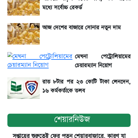
খবর
মধ্যে সর্বোচ্চ রেকর্ড
একদিনের ব্যবধানে আজকের সোনার দাম
আজ দেশের বাজারে সোনার নতুন দাম
ড. ইউনূস বনাম তারেক রহমান—তুলনায় যা বললেন
কাদের সিদ্দিকী
মেঘনা পেট্রোলিয়ামের
চেয়ারম্যান নিয়োগ
রাত ৮টার পর ২৩ কোটি টাকা লেনদেন,
১৬ কর্মকর্তাকে তলব
শেয়ারনিউজ
সপ্তাহের শুরুতেই ফের পতন শেয়ারবাজারে, কারণ যা