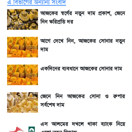
এ বিভাগের অন্যান্য সংবাদ
১৮০ দিনের মূল্যায়ন শেষে মন্ত্রিসভায় পরিবর্তন
আজকের স্বর্ণের নতুন দাম প্রকাশ, জেনে
নিন ভরিপ্রতি দর
আগে দেখে নিন, আজকের সোনার নতুন দাম
আগে দেখে নিন, আজকের সোনার নতুন
SSc Result 2026 তারিখ চূড়ান্ত, স্কুলে ভর্তি
দাম
নিয়ে নতুন নিয়ম
একদিনের ব্যবধানে আজকের সোনার দাম
মেসির জীবনে নেমে এলো শোকের ছায়া
La Liga 2026-2027: সর্বশেষ পয়েন্ট টেবিল ও
জেনে নিন আজকের সোনা ও রুপার
খবর
সর্বশেষ দাম
একদিনের ব্যবধানে আজকের সোনার দাম
এস আলমের দখলে থাকা ব্যাংক নিয়ে