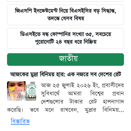
জিএসপি ইনভেস্টমেন্ট নিয়ে বিএসইসির বড় সিদ্ধান্ত,
তদন্তে যেসব বিষয়
ডিএসইতে বন্ধ কোম্পানির সংখ্যা ৩৫, সবচেয়ে
পুরোনোটি ২৪ বছর ধরে নিষ্ক্রিয়
জাতীয়
আজকের মুদ্রা বিনিময় হার: এক নজরে সব দেশের রেট
আজ ২৫ জুলাই ২০২৬ ইং, প্রবাসীদের
সুবিধার্থে আমরা বিশ্বের প্রধান
দেশগুলোর টাকার রেট হালনাগাদ
করেছি। তবে মনে রাখবেন, মুদ্রার বিনিময়...
বিস্তারিত