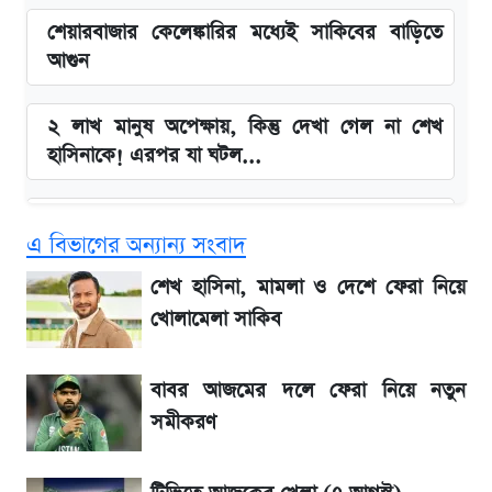
শেয়ারবাজার কেলেঙ্কারির মধ্যেই সাকিবের বাড়িতে
আগুন
২ লাখ মানুষ অপেক্ষায়, কিন্তু দেখা গেল না শেখ
হাসিনাকে! এরপর যা ঘটল...
Snapdragon 8 Gen 3 ফোনে নতুন চমক,
এ বিভাগের অন্যান্য সংবাদ
Redmi K80 নিয়ে আপডেট
শেখ হাসিনা, মামলা ও দেশে ফেরা নিয়ে
বাংলাদেশ নিয়ে যা বললেন সজীব ওয়াজেদ জয়
খোলামেলা সাকিব
সাকিবের বাড়িতে হামলা নিয়ে মুখ খুললেন দিলীপ
বাবর আজমের দলে ফেরা নিয়ে নতুন
ঘোষ
সমীকরণ
লিটনকে নিয়ে টিম ম্যানেজমেন্টের নতুন পরিকল্পনা