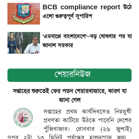
BCB compliance report উঠে
সৌদিতে বাংলাদেশিদের আকামা নবায়নে বদলে গেল
এলো গুরুত্বপূর্ণ সুপারিশ
নিয়ম
'এমবাপ্পে বাংলাদেশে'—বড় ঘোষণার পর যা
জানাল সরকার
শেয়ারনিউজ
সপ্তাহের শুরুতেই ফের পতন শেয়ারবাজারে, কারণ যা
জানা গেল
সপ্তাহের প্রথম কার্যদিবসেও নিম্নমুখী
প্রবণতা কাটিয়ে উঠতে পারেনি দেশের
পুঁজিবাজার। রোববার (২৬ জুলাই)
দুপুর ২টা ১৩ মিনিট পর্যন্তের হালনাগাদ তথ্য...