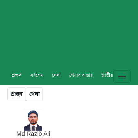
প্রচ্ছদ
সর্বশেষ
খেলা
শেয়ার বাজার
জাতীয়
বিশ্ব
প্রচ্ছদ
খেলা
Md Razib Ali