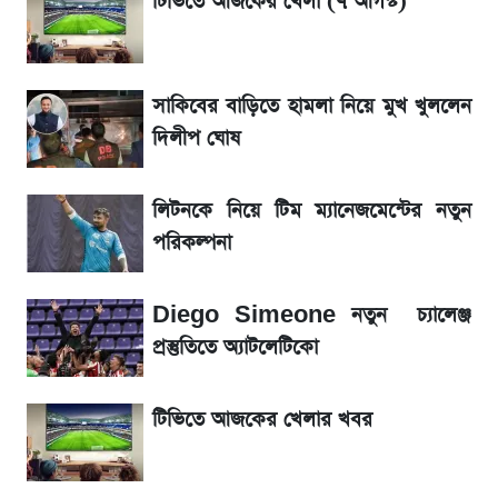
টিভিতে আজকের খেলা (৭ আগস্ট)
জেনে নিন আজকের সোনা ও রুপার সর্বশেষ দাম
সাকিবের বাড়িতে হামলা নিয়ে মুখ খুললেন
আগামীকালই স্পষ্ট হবে এসএসসি ফল প্রকাশের
দিলীপ ঘোষ
তারিখ
লিটনকে নিয়ে টিম ম্যানেজমেন্টের নতুন
তাপমাত্রা নিয়ে নতুন পূর্বাভাস দিল আবহাওয়া অফিস
পরিকল্পনা
৬ আগস্ট দেশের বাজারে স্বর্ণের দাম
Diego Simeone নতুন চ্যালেঞ্জ
রবির বড় সাফল্য! আয় কম বাড়লেও রেকর্ড মুনাফা ও
প্রস্তুতিতে অ্যাটলেটিকো
গ্রাহক বৃদ্ধি
টিভিতে আজকের খেলার খবর
শেয়ার বিজকে লিগ্যাল নোটিশ পাঠাল রবি, শুরু নতুন
বিতর্ক