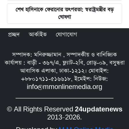
শেখ হাসিনাকে ফেরানোর তৎপরতা: স্বরাষ্ট্রমন্ত্রীর বড়
ঘোষণা
প্রচ্ছদ
আর্কাইভ
যোগাযোগ
সম্পাদক: মনিরুজ্জামান , সম্পাদকীয় ও বানিজ্যিক
কার্যালয় : বাড়ী - ৩৬৭/এ, ফ্ল্যাট-২বি, রোড়-০৯, বসুন্ধরা
আবাসিক এলাকা, ঢাকা-১২১২। মোবাইল:
+৮৮০১৭১১-৫১৬৬১৮, ইমেইল: নিউজ:
info@mmonlinemedia.org
© All Rights Reserved
24updatenews
2013–2026.