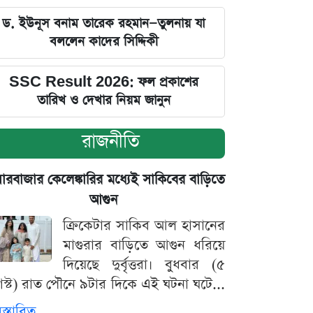
ড. ইউনূস বনাম তারেক রহমান—তুলনায় যা
বললেন কাদের সিদ্দিকী
SSC Result 2026: ফল প্রকাশের
তারিখ ও দেখার নিয়ম জানুন
রাজনীতি
়ারবাজার কেলেঙ্কারির মধ্যেই সাকিবের বাড়িতে
আগুন
ক্রিকেটার সাকিব আল হাসানের
মাগুরার বাড়িতে আগুন ধরিয়ে
দিয়েছে দুর্বৃত্তরা। বুধবার (৫
স্ট) রাত পৌনে ৯টার দিকে এই ঘটনা ঘটে...
িস্তারিত