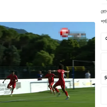
রো
পর্
শ
ব