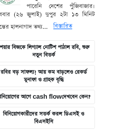
পারেনি দেশের পুঁজিবাজার।
ববার (২৬ জুলাই) দুপুর ২টা ১৩ মিনিট
বিস্তারিত
যন্তের হালনাগাদ তথ্য...
েয়ার বিজকে লিগ্যাল নোটিশ পাঠাল রবি, শুরু
নতুন বিতর্ক
রবির বড় সাফল্য! আয় কম বাড়লেও রেকর্ড
মুনাফা ও গ্রাহক বৃদ্ধি
িনিয়োগের আগে cash flowদেখবেন কেন?
বিনিয়োগকারীদের সতর্ক করল ডিএসই ও
বিএসইসি