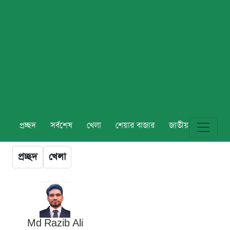
প্রচ্ছদ
সর্বশেষ
খেলা
শেয়ার বাজার
জাতীয়
বিশ্ব
প্রচ্ছদ
খেলা
Md Razib Ali