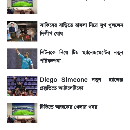
জেনে নিন আজকের সোনা ও রুপার সর্বশেষ দাম
সাকিবের বাড়িতে হামলা নিয়ে মুখ খুললেন
আগামীকালই স্পষ্ট হবে এসএসসি ফল প্রকাশের
দিলীপ ঘোষ
তারিখ
লিটনকে নিয়ে টিম ম্যানেজমেন্টের নতুন
তাপমাত্রা নিয়ে নতুন পূর্বাভাস দিল আবহাওয়া অফিস
পরিকল্পনা
৬ আগস্ট দেশের বাজারে স্বর্ণের দাম
Diego Simeone নতুন চ্যালেঞ্জ
রবির বড় সাফল্য! আয় কম বাড়লেও রেকর্ড মুনাফা ও
প্রস্তুতিতে অ্যাটলেটিকো
গ্রাহক বৃদ্ধি
টিভিতে আজকের খেলার খবর
শেয়ার বিজকে লিগ্যাল নোটিশ পাঠাল রবি, শুরু নতুন
বিতর্ক