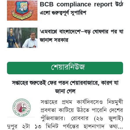
BCB compliance report উঠে
সৌদিতে বাংলাদেশিদের আকামা নবায়নে বদলে গেল
এলো গুরুত্বপূর্ণ সুপারিশ
নিয়ম
'এমবাপ্পে বাংলাদেশে'—বড় ঘোষণার পর যা
জানাল সরকার
শেয়ারনিউজ
সপ্তাহের শুরুতেই ফের পতন শেয়ারবাজারে, কারণ যা
জানা গেল
সপ্তাহের প্রথম কার্যদিবসেও নিম্নমুখী
প্রবণতা কাটিয়ে উঠতে পারেনি দেশের
পুঁজিবাজার। রোববার (২৬ জুলাই)
দুপুর ২টা ১৩ মিনিট পর্যন্তের হালনাগাদ তথ্য...