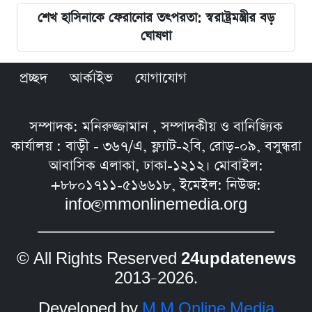
শেখ হাসিনাকে ফেরানোর তৎপরতা: স্বরাষ্ট্রমন্ত্রীর বড়
ঘোষণা
প্রচ্ছদ
আর্কাইভ
যোগাযোগ
সম্পাদক: মনিরুজ্জামান , সম্পাদকীয় ও বানিজ্যিক
কার্যালয় : বাড়ী - ৩৬৭/এ, ফ্ল্যাট-২বি, রোড়-০৯, বসুন্ধরা
আবাসিক এলাকা, ঢাকা-১২১২। মোবাইল:
+৮৮০১৭১১-৫১৬৬১৮, ইমেইল: নিউজ:
info@mmonlinemedia.org
© All Rights Reserved
24updatenews
2013–2026.
Developed by
M M Online Media