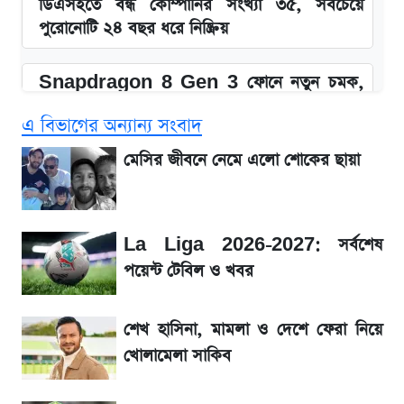
ডিএসইতে বন্ধ কোম্পানির সংখ্যা ৩৫, সবচেয়ে
পুরোনোটি ২৪ বছর ধরে নিষ্ক্রিয়
Snapdragon 8 Gen 3 ফোনে নতুন চমক,
Redmi K80 নিয়ে আপডেট
এ বিভাগের অন্যান্য সংবাদ
SSC Result 2026: যে ৩ উপায়ে জানা যাবে
মেসির জীবনে নেমে এলো শোকের ছায়া
ফল
১৮০ দিনের মূল্যায়ন শেষে মন্ত্রিসভায় পরিবর্তন
La Liga 2026-2027: সর্বশেষ
পয়েন্ট টেবিল ও খবর
জেনে নিন আজকের সোনা ও রুপার সর্বশেষ দাম
শেখ হাসিনা, মামলা ও দেশে ফেরা নিয়ে
আগে দেখে নিন, আজকের সোনার নতুন দাম
খোলামেলা সাকিব
তাপমাত্রা নিয়ে নতুন পূর্বাভাস দিল আবহাওয়া অফিস