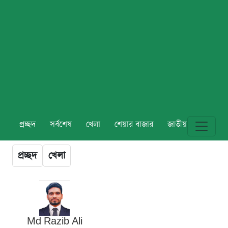
প্রচ্ছদ
সর্বশেষ
খেলা
শেয়ার বাজার
জাতীয়
বিশ্ব
প্রচ্ছদ
খেলা
Md Razib Ali