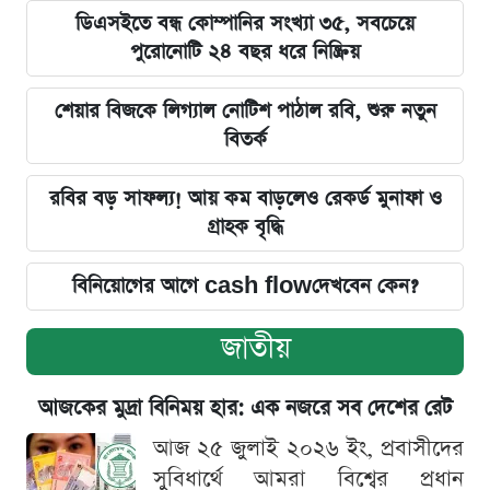
ডিএসইতে বন্ধ কোম্পানির সংখ্যা ৩৫, সবচেয়ে
পুরোনোটি ২৪ বছর ধরে নিষ্ক্রিয়
শেয়ার বিজকে লিগ্যাল নোটিশ পাঠাল রবি, শুরু নতুন
বিতর্ক
রবির বড় সাফল্য! আয় কম বাড়লেও রেকর্ড মুনাফা ও
গ্রাহক বৃদ্ধি
বিনিয়োগের আগে cash flowদেখবেন কেন?
জাতীয়
আজকের মুদ্রা বিনিময় হার: এক নজরে সব দেশের রেট
আজ ২৫ জুলাই ২০২৬ ইং, প্রবাসীদের
সুবিধার্থে আমরা বিশ্বের প্রধান