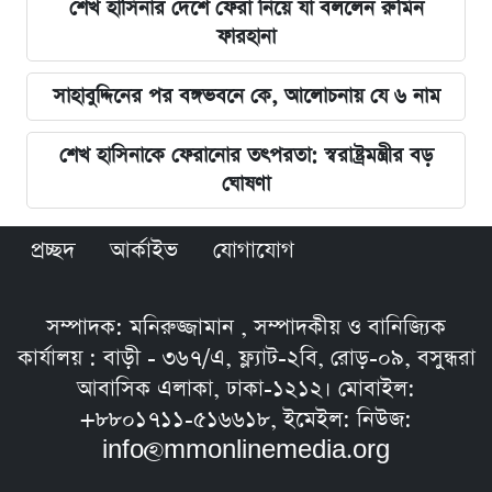
শেখ হাসিনার দেশে ফেরা নিয়ে যা বললেন রুমিন
ফারহানা
সাহাবুদ্দিনের পর বঙ্গভবনে কে, আলোচনায় যে ৬ নাম
শেখ হাসিনাকে ফেরানোর তৎপরতা: স্বরাষ্ট্রমন্ত্রীর বড়
ঘোষণা
প্রচ্ছদ
আর্কাইভ
যোগাযোগ
সম্পাদক: মনিরুজ্জামান , সম্পাদকীয় ও বানিজ্যিক
কার্যালয় : বাড়ী - ৩৬৭/এ, ফ্ল্যাট-২বি, রোড়-০৯, বসুন্ধরা
আবাসিক এলাকা, ঢাকা-১২১২। মোবাইল:
+৮৮০১৭১১-৫১৬৬১৮, ইমেইল: নিউজ:
info@mmonlinemedia.org