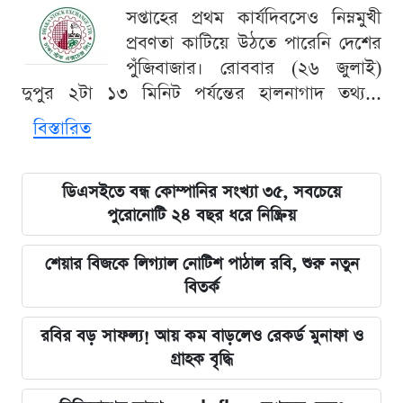
সপ্তাহের প্রথম কার্যদিবসেও নিম্নমুখী
প্রবণতা কাটিয়ে উঠতে পারেনি দেশের
পুঁজিবাজার। রোববার (২৬ জুলাই)
দুপুর ২টা ১৩ মিনিট পর্যন্তের হালনাগাদ তথ্য...
বিস্তারিত
ডিএসইতে বন্ধ কোম্পানির সংখ্যা ৩৫, সবচেয়ে
পুরোনোটি ২৪ বছর ধরে নিষ্ক্রিয়
শেয়ার বিজকে লিগ্যাল নোটিশ পাঠাল রবি, শুরু নতুন
বিতর্ক
রবির বড় সাফল্য! আয় কম বাড়লেও রেকর্ড মুনাফা ও
গ্রাহক বৃদ্ধি