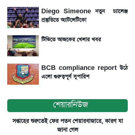
Diego Simeone নতুন চ্যালেঞ্জ
টিভিতে আজকের খেলা (৭ আগস্ট)
প্রস্তুতিতে অ্যাটলেটিকো
সৌদিতে বাংলাদেশিদের আকামা নবায়নে বদলে গেল
টিভিতে আজকের খেলার খবর
নিয়ম
BCB compliance report উঠে
এলো গুরুত্বপূর্ণ সুপারিশ
শেয়ারনিউজ
সপ্তাহের শুরুতেই ফের পতন শেয়ারবাজারে, কারণ যা
জানা গেল