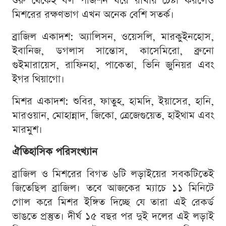
শুরু থেকেই বল পজিশন ধরে রাখার চেষ্টা করলেও
মিশরের রক্ষণভাগ এখন অনেক বেশি সতর্ক।
ব্রাজিল একাদশ: অ্যালিসন, ওয়েসলি, মারকুইনহোস,
ইবানিজ, ডগলাস সান্তোস, কাসেমিরো, ব্রুনো
গুইমারায়েস, রাফিনহা, পাকেতা, ভিনি জুনিয়র এবং
ইগর থিয়াগো।
মিশর একাদশ: শুবির, ফাতুহ, হামদি, ইয়াসের, হানি,
মারওয়ান, মোহান্নাদ, জিকো, ত্রেজেগুয়েত, হাইথাম এবং
মারমুশ।
ঐতিহাসিক পরিসংখ্যান
ব্রাজিল ও মিশরের বিগত ৬টি লড়াইয়ের সবকটিতেই
জিতেছিল ব্রাজিল। তবে আজকের ম্যাচে ১১ মিনিটে
গোল করে মিশর ইঙ্গিত দিচ্ছে যে তারা এই রেকর্ড
ভাঙতে প্রস্তুত। দীর্ঘ ১৫ বছর পর দুই দলের এই লড়াই