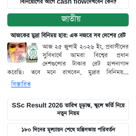
বিনিয়োগের আগে cash flowদেখবেন কেন?
জাতীয়
আজকের মুদ্রা বিনিময় হার: এক নজরে সব দেশের রেট
আজ ২৫ জুলাই ২০২৬ ইং, প্রবাসীদের
সুবিধার্থে আমরা বিশ্বের প্রধান
দেশগুলোর টাকার রেট হালনাগাদ
করেছি। তবে মনে রাখবেন, মুদ্রার বিনিময়...
বিস্তারিত
SSc Result 2026 তারিখ চূড়ান্ত, স্কুলে ভর্তি নিয়ে
নতুন নিয়ম
১৮০ দিনের মূল্যায়ন শেষে মন্ত্রিসভায় পরিবর্তন