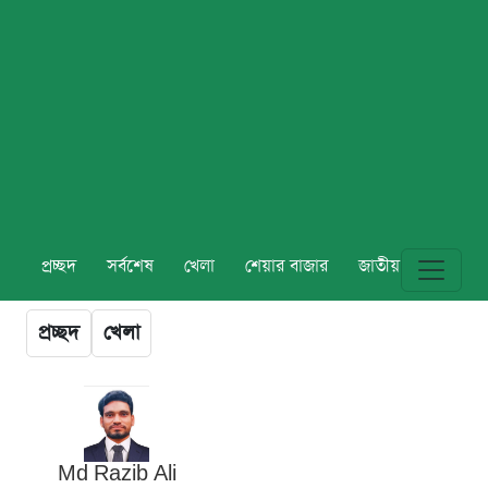
প্রচ্ছদ
সর্বশেষ
খেলা
শেয়ার বাজার
জাতীয়
বিশ্ব
প্রচ্ছদ
খেলা
Md Razib Ali