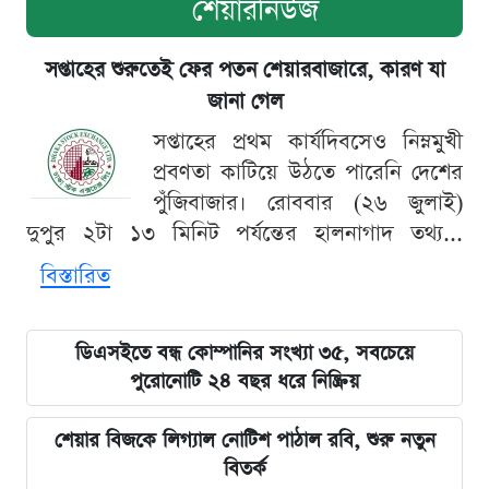
শেয়ারনিউজ
সপ্তাহের শুরুতেই ফের পতন শেয়ারবাজারে, কারণ যা
জানা গেল
সপ্তাহের প্রথম কার্যদিবসেও নিম্নমুখী
প্রবণতা কাটিয়ে উঠতে পারেনি দেশের
পুঁজিবাজার। রোববার (২৬ জুলাই)
দুপুর ২টা ১৩ মিনিট পর্যন্তের হালনাগাদ তথ্য...
বিস্তারিত
ডিএসইতে বন্ধ কোম্পানির সংখ্যা ৩৫, সবচেয়ে
পুরোনোটি ২৪ বছর ধরে নিষ্ক্রিয়
শেয়ার বিজকে লিগ্যাল নোটিশ পাঠাল রবি, শুরু নতুন
বিতর্ক