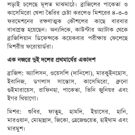
লড়াই চলেছে মূলত মাঝমাঠে। ব্রাজিলের পাকেতা ও
কাসেমিরো খেলা তৈরির চেষ্টা করলেও মিশরের ৪-৩-৩
ফরমেশনের রক্ষণাত্মক কৌশলের কাছে বারবার
বাধাগ্রস্ত হয়েছেন। অন্যদিকে, কাউন্টার অ্যাটাক থেকে
ব্রাজিলিয়ান ডিফেন্সকে কয়েকবার পরীক্ষায় ফেলেছে
মিশরীয় ফরোয়ার্ডরা।
এক নজরে দুই দলের প্রথমার্ধের একাদশ
ব্রাজিল: অ্যালিসন, ওয়েসলি (দানিলো), মারকুইনহোস,
ইবানিজ, ডগলাস সান্তোস, কাসেমিরো, ব্রুনো
গুইমারায়েস, রাফিনহা, পাকেতা, ভিনি জুনিয়র এবং
ইগর থিয়াগো।
মিশর: শুবির, ফাতুহ, হামদি, ইয়াসের, হানি,
মারওয়ান, মোহান্নাদ, জিকো, ত্রেজেগুয়েত, হাইথাম এবং
মারমুশ।