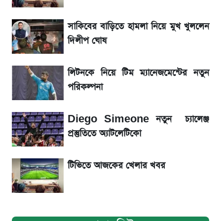
সাকিবের বাড়িতে হামলা নিয়ে মুখ খুললেন
La Liga 2026-2027: সর্বশেষ পয়েন্ট টেবিল ও
খবর
দিলীপ ঘোষ
একদিনের ব্যবধানে আজকের সোনার দাম
লিটনকে নিয়ে টিম ম্যানেজমেন্টের নতুন
পরিকল্পনা
ড. ইউনূস বনাম তারেক রহমান—তুলনায় যা বললেন
কাদের সিদ্দিকী
Diego Simeone নতুন চ্যালেঞ্জ
প্রস্তুতিতে অ্যাটলেটিকো
টিভিতে আজকের খেলার খবর