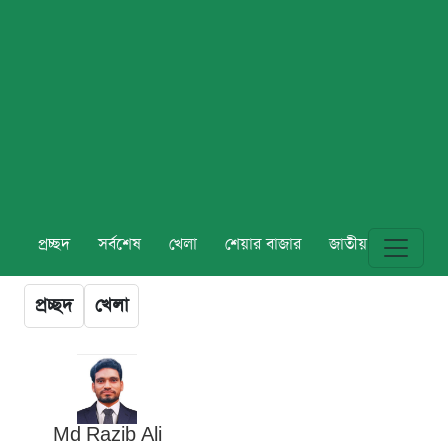
প্রচ্ছদ
সর্বশেষ
খেলা
শেয়ার বাজার
জাতীয়
বিশ্ব
প্রচ্ছদ
খেলা
Md Razib Ali