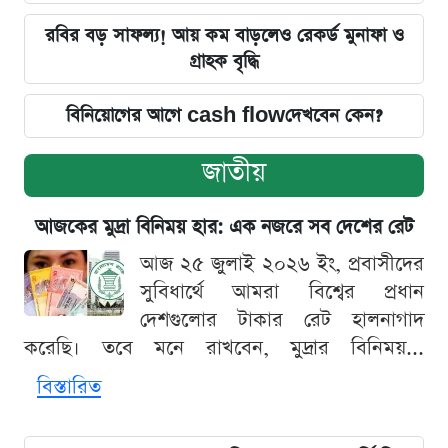
রবির বড় সাফল্য! আয় কম বাড়লেও রেকর্ড মুনাফা ও
গ্রাহক বৃদ্ধি
বিনিয়োগের আগে cash flowদেখবেন কেন?
জাতীয়
আজকের মুদ্রা বিনিময় হার: এক নজরে সব দেশের রেট
আজ ২৫ জুলাই ২০২৬ ইং, প্রবাসীদের
সুবিধার্থে আমরা বিশ্বের প্রধান
দেশগুলোর টাকার রেট হালনাগাদ
করেছি। তবে মনে রাখবেন, মুদ্রার বিনিময়...
বিস্তারিত