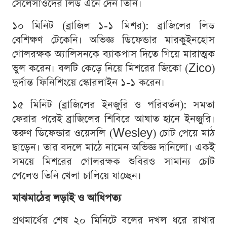
সেলেসাওদের লিড এনে দেন তিনি।
১০ মিনিট (ব্রাজিল ১-১ মিশর): ব্রাজিলের লিড
বেশিক্ষণ টেকেনি। অভিজ্ঞ ডিফেন্ডার মারকুইনহোস
গোলরক্ষক অ্যালিসনকে ব্যাকপাস দিতে গিয়ে মারাত্মক
ভুল করেন। বলটি কেড়ে নিয়ে মিশরের জিকো (Zico)
দুর্দান্ত ফিনিশিংয়ে স্কোরলাইন ১-১ করেন।
১৫ মিনিট (ব্রাজিলের ইনজুরি ও পরিবর্তন): সমতা
ফেরার পরেই ব্রাজিলের শিবিরে আঘাত হানে ইনজুরি।
তরুণ ডিফেন্ডার ওয়েসলি (Wesley) চোট পেয়ে মাঠ
ছাড়েন। তার বদলে মাঠে নামেন অভিজ্ঞ দানিলো। একই
সময়ে মিশরের গোলরক্ষক শুবিরও সামান্য চোট
পেলেও তিনি খেলা চালিয়ে যাচ্ছেন।
মাঝমাঠের লড়াই ও আধিপত্য
প্রথমার্ধের শেষ ২০ মিনিটে বলের দখল ধরে রাখার