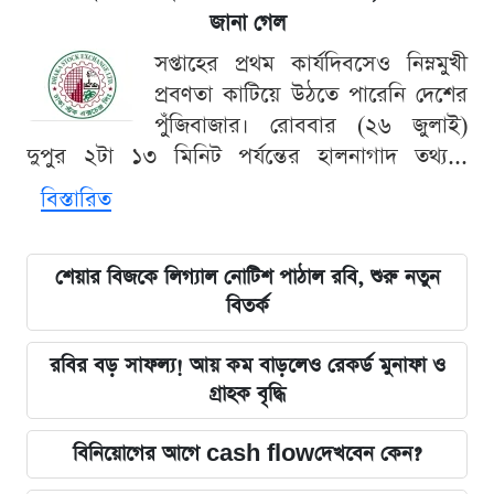
জানা গেল
সপ্তাহের প্রথম কার্যদিবসেও নিম্নমুখী
প্রবণতা কাটিয়ে উঠতে পারেনি দেশের
পুঁজিবাজার। রোববার (২৬ জুলাই)
দুপুর ২টা ১৩ মিনিট পর্যন্তের হালনাগাদ তথ্য...
বিস্তারিত
শেয়ার বিজকে লিগ্যাল নোটিশ পাঠাল রবি, শুরু নতুন
বিতর্ক
রবির বড় সাফল্য! আয় কম বাড়লেও রেকর্ড মুনাফা ও
গ্রাহক বৃদ্ধি
বিনিয়োগের আগে cash flowদেখবেন কেন?