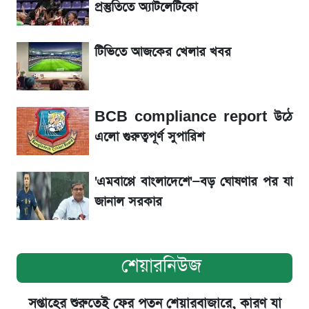
রবির বড় সাফল্য! আয় কম বাড়লেও রেকর্ড মুনাফা ও
প্রস্তুতিতে অ্যাটলেটিকো
গ্রাহক বৃদ্ধি
টিভিতে আজকের খেলার খবর
শেয়ার বিজকে লিগ্যাল নোটিশ পাঠাল রবি, শুরু নতুন
বিতর্ক
BCB compliance report উঠে
সৌদিতে বাংলাদেশিদের আকামা নবায়নে বদলে গেল
এলো গুরুত্বপূর্ণ সুপারিশ
নিয়ম
'এমবাপ্পে বাংলাদেশে'—বড় ঘোষণার পর যা
জানাল সরকার
শেয়ারনিউজ
সপ্তাহের শুরুতেই ফের পতন শেয়ারবাজারে, কারণ যা