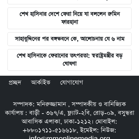
শেখ হাসিনার দেশে ফেরা নিয়ে যা বললেন রুমিন
ফারহানা
সাহাবুদ্দিনের পর বঙ্গভবনে কে, আলোচনায় যে ৬ নাম
শেখ হাসিনাকে ফেরানোর তৎপরতা: স্বরাষ্ট্রমন্ত্রীর বড়
ঘোষণা
প্রচ্ছদ
আর্কাইভ
যোগাযোগ
সম্পাদক: মনিরুজ্জামান , সম্পাদকীয় ও বানিজ্যিক
কার্যালয় : বাড়ী - ৩৬৭/এ, ফ্ল্যাট-২বি, রোড়-০৯, বসুন্ধরা
আবাসিক এলাকা, ঢাকা-১২১২। মোবাইল:
+৮৮০১৭১১-৫১৬৬১৮, ইমেইল: নিউজ: