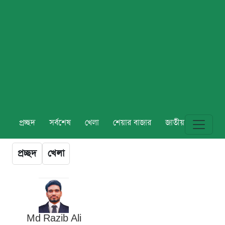
প্রচ্ছদ
সর্বশেষ
খেলা
শেয়ার বাজার
জাতীয়
বিশ্ব
প্রচ্ছদ
খেলা
Md Razib Ali