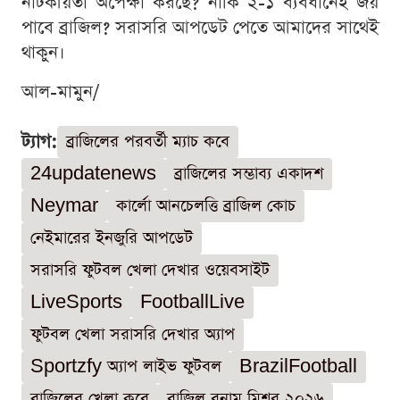
নাটকীয়তা অপেক্ষা করছে? নাকি ২-১ ব্যবধানেই জয়
পাবে ব্রাজিল? সরাসরি আপডেট পেতে আমাদের সাথেই
থাকুন।
আল-মামুন/
ট্যাগ:
ব্রাজিলের পরবর্তী ম্যাচ কবে
24updatenews
ব্রাজিলের সম্ভাব্য একাদশ
Neymar
কার্লো আনচেলত্তি ব্রাজিল কোচ
নেইমারের ইনজুরি আপডেট
সরাসরি ফুটবল খেলা দেখার ওয়েবসাইট
LiveSports
FootballLive
ফুটবল খেলা সরাসরি দেখার অ্যাপ
Sportzfy অ্যাপ লাইভ ফুটবল
BrazilFootball
ব্রাজিলের খেলা কবে
ব্রাজিল বনাম মিশর ২০২৬