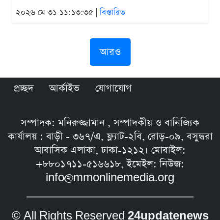
২০২৬ মে ৩১ ১১:১৩:৩৫ |
বিস্তারিত
আরও
প্রচ্ছদ
আর্কাইভ
যোগাযোগ
সম্পাদক: মনিরুজ্জামান , সম্পাদকীয় ও বানিজ্যিক
কার্যালয় : বাড়ী - ৩৬৭/এ, ফ্ল্যাট-২বি, রোড়-০৯, বসুন্ধরা
আবাসিক এলাকা, ঢাকা-১২১২। মোবাইল:
+৮৮০১৭১১-৫১৬৬১৮, ইমেইল: নিউজ:
info@mmonlinemedia.org
© All Rights Reserved
24updatenews