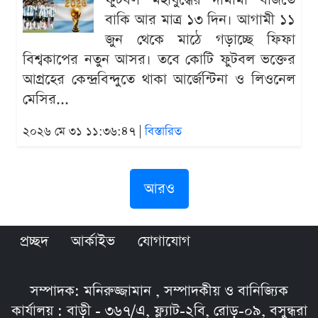
ফুটবল মহাযুদ্ধের দামামা বাজতে
বাকি আর মাত্র ১৩ দিন। আগামী ১১
জুন থেকে মাঠে গড়াচ্ছে ফিফা
বিশ্বকাপের নতুন আসর। তবে কোটি ফুটবল ভক্তের
আগ্রহের কেন্দ্রবিন্দুতে থাকা আর্জেন্টিনা ও লিওনেল
মেসির...
২০২৬ মে ৩১ ১১:৩৬:৪৭ |
বিস্তারিত
আরও
প্রচ্ছদ
আর্কাইভ
যোগাযোগ
সম্পাদক: মনিরুজ্জামান , সম্পাদকীয় ও বানিজ্যিক
কার্যালয় : বাড়ী - ৩৬৭/এ, ফ্ল্যাট-২বি, রোড়-০৯, বসুন্ধরা