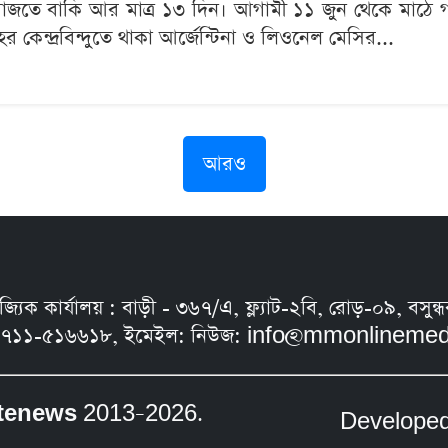
 বাজতে বাকি আর মাত্র ১৩ দিন। আগামী ১১ জুন থেকে মাঠে 
 কেন্দ্রবিন্দুতে থাকা আর্জেন্টিনা ও লিওনেল মেসির...
আরও
নিজ্যিক কার্যালয় : বাড়ী - ৩৬৭/এ, ফ্ল্যাট-২বি, রোড়-০৯, ব
৭১১-৫১৬৬১৮, ইমেইল: নিউজ:
info@mmonlinemed
tenews
2013–2026.
Develope