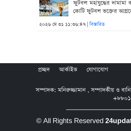
ফুটবল মহাযুদ্ধের দামামা
কোটি ফুটবল ভক্তের আগ্রহের
২০২৬ মে ৩১ ১১:৩৬:৪৭ |
বিস্তারিত
প্রচ্ছদ
আর্কাইভ
যোগাযোগ
সম্পাদক: মনিরুজ্জামান , সম্পাদকীয় ও বা
+৮৮০১
© All Rights Reserved
24upda