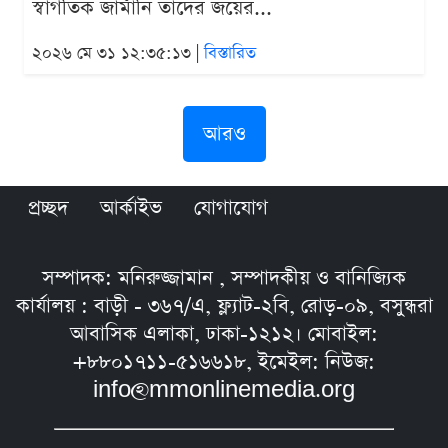
স্বাগতিক জার্মানি তাদের জয়ের...
২০২৬ মে ৩১ ১২:৩৫:১৩ |
বিস্তারিত
আরও
প্রচ্ছদ
আর্কাইভ
যোগাযোগ
সম্পাদক: মনিরুজ্জামান , সম্পাদকীয় ও বানিজ্যিক
কার্যালয় : বাড়ী - ৩৬৭/এ, ফ্ল্যাট-২বি, রোড়-০৯, বসুন্ধরা
আবাসিক এলাকা, ঢাকা-১২১২। মোবাইল:
+৮৮০১৭১১-৫১৬৬১৮, ইমেইল: নিউজ:
info@mmonlinemedia.org