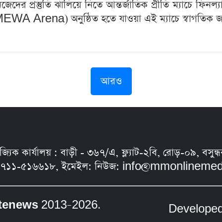
ের প্রস্তুতি ঝালিয়ে নিতে আন্তর্জাতিক প্রীতি ম্যাচে ফিনল্যা
EWA Arena) অনুষ্ঠিত হতে যাওয়া এই ম্যাচে স্বাগতিক জার
আরও
নিজ্যিক কার্যালয় : বাড়ী - ৩৬৭/এ, ফ্ল্যাট-২বি, রোড়-০৯, ব
৭১১-৫১৬৬১৮, ইমেইল: নিউজ:
info@mmonlinemed
tenews
2013–2026.
Develope