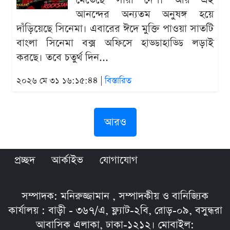
মেতেছে সারা দেশ। আর এই
আনন্দের অন্যতম অনুষঙ্গ হয়ে
দাঁড়িয়েছে সিনেমা। এবারের ঈদে মুক্তি পাওয়া সাতটি
বাংলা সিনেমা বক্স অফিসে হাড্ডাহাড্ডি লড়াই
করছে। তবে চতুর্থ দিন...
২০২৬ মে ৩১ ১৬:১৫:৪৪ |
বিস্তারিত
আরও
প্রচ্ছদ
আর্কাইভ
যোগাযোগ
সম্পাদক: মনিরুজ্জামান , সম্পাদকীয় ও বানিজ্যিক
কার্যালয় : বাড়ী - ৩৬৭/এ, ফ্ল্যাট-২বি, রোড়-০৯, বসুন্ধরা
আবাসিক এলাকা, ঢাকা-১২১২। মোবাইল: