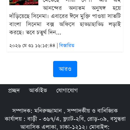
মেতেছে সারা দেশ। আর এই
আনন্দের অন্যতম অনুষঙ্গ হয়ে
দাঁড়িয়েছে সিনেমা। এবারের ঈদে মুক্তি পাওয়া সাতটি
বাংলা সিনেমা বক্স অফিসে হাড্ডাহাড্ডি লড়াই
করছে। তবে চতুর্থ দিন...
২০২৬ মে ৩১ ১৬:১৫:৪৪ |
বিস্তারিত
আরও
প্রচ্ছদ
আর্কাইভ
যোগাযোগ
সম্পাদক: মনিরুজ্জামান , সম্পাদকীয় ও বানিজ্যিক
কার্যালয় : বাড়ী - ৩৬৭/এ, ফ্ল্যাট-২বি, রোড়-০৯, বসুন্ধরা
আবাসিক এলাকা, ঢাকা-১২১২। মোবাইল: