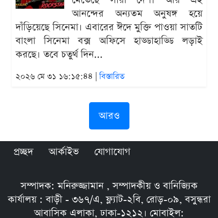
মেতেছে সারা দেশ। আর এই
আনন্দের অন্যতম অনুষঙ্গ হয়ে
দাঁড়িয়েছে সিনেমা। এবারের ঈদে মুক্তি পাওয়া সাতটি
বাংলা সিনেমা বক্স অফিসে হাড্ডাহাড্ডি লড়াই
করছে। তবে চতুর্থ দিন...
২০২৬ মে ৩১ ১৬:১৫:৪৪ |
বিস্তারিত
আরও
প্রচ্ছদ
আর্কাইভ
যোগাযোগ
সম্পাদক: মনিরুজ্জামান , সম্পাদকীয় ও বানিজ্যিক
কার্যালয় : বাড়ী - ৩৬৭/এ, ফ্ল্যাট-২বি, রোড়-০৯, বসুন্ধরা
আবাসিক এলাকা, ঢাকা-১২১২। মোবাইল: