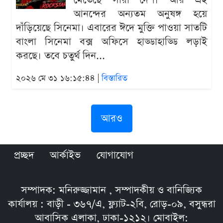
মেতেছে সারা দেশ। আর এই
আনন্দের অন্যতম অনুষঙ্গ হয়ে
দাঁড়িয়েছে সিনেমা। এবারের ঈদে মুক্তি পাওয়া সাতটি
বাংলা সিনেমা বক্স অফিসে হাড্ডাহাড্ডি লড়াই
করছে। তবে চতুর্থ দিন...
২০২৬ মে ৩১ ১৬:১৫:৪৪ |
বিস্তারিত
আরও
প্রচ্ছদ
আর্কাইভ
যোগাযোগ
সম্পাদক: মনিরুজ্জামান , সম্পাদকীয় ও বানিজ্যিক
কার্যালয় : বাড়ী - ৩৬৭/এ, ফ্ল্যাট-২বি, রোড়-০৯, বসুন্ধরা
আবাসিক এলাকা, ঢাকা-১২১২। মোবাইল: