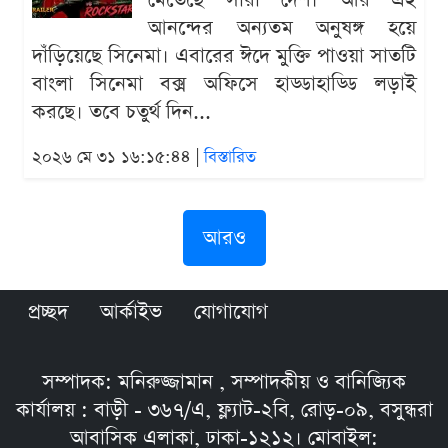
মেতেছে সারা দেশ। আর এই
আনন্দের অন্যতম অনুষঙ্গ হয়ে
দাঁড়িয়েছে সিনেমা। এবারের ঈদে মুক্তি পাওয়া সাতটি
বাংলা সিনেমা বক্স অফিসে হাড্ডাহাড্ডি লড়াই
করছে। তবে চতুর্থ দিন...
২০২৬ মে ৩১ ১৬:১৫:৪৪ |
বিস্তারিত
আরও
প্রচ্ছদ
আর্কাইভ
যোগাযোগ
সম্পাদক: মনিরুজ্জামান , সম্পাদকীয় ও বানিজ্যিক
কার্যালয় : বাড়ী - ৩৬৭/এ, ফ্ল্যাট-২বি, রোড়-০৯, বসুন্ধরা
আবাসিক এলাকা, ঢাকা-১২১২। মোবাইল: