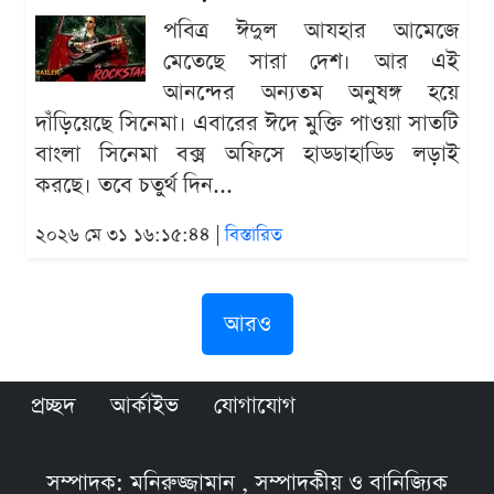
পবিত্র ঈদুল আযহার আমেজে
মেতেছে সারা দেশ। আর এই
আনন্দের অন্যতম অনুষঙ্গ হয়ে
দাঁড়িয়েছে সিনেমা। এবারের ঈদে মুক্তি পাওয়া সাতটি
বাংলা সিনেমা বক্স অফিসে হাড্ডাহাড্ডি লড়াই
করছে। তবে চতুর্থ দিন...
২০২৬ মে ৩১ ১৬:১৫:৪৪ |
বিস্তারিত
আরও
প্রচ্ছদ
আর্কাইভ
যোগাযোগ
সম্পাদক: মনিরুজ্জামান , সম্পাদকীয় ও বানিজ্যিক