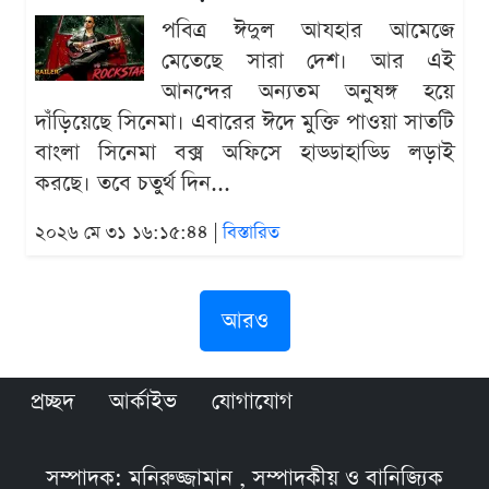
পবিত্র ঈদুল আযহার আমেজে
মেতেছে সারা দেশ। আর এই
আনন্দের অন্যতম অনুষঙ্গ হয়ে
দাঁড়িয়েছে সিনেমা। এবারের ঈদে মুক্তি পাওয়া সাতটি
বাংলা সিনেমা বক্স অফিসে হাড্ডাহাড্ডি লড়াই
করছে। তবে চতুর্থ দিন...
২০২৬ মে ৩১ ১৬:১৫:৪৪ |
বিস্তারিত
আরও
প্রচ্ছদ
আর্কাইভ
যোগাযোগ
সম্পাদক: মনিরুজ্জামান , সম্পাদকীয় ও বানিজ্যিক