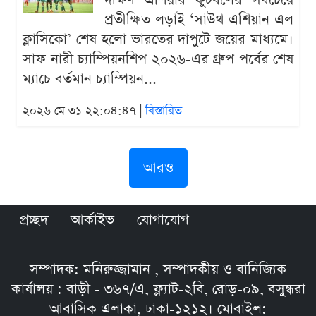
দক্ষিণ এশিয়ার ফুটবলের সবচেয়ে
প্রতীক্ষিত লড়াই ‘সাউথ এশিয়ান এল
ক্লাসিকো’ শেষ হলো ভারতের দাপুটে জয়ের মাধ্যমে।
সাফ নারী চ্যাম্পিয়নশিপ ২০২৬-এর গ্রুপ পর্বের শেষ
ম্যাচে বর্তমান চ্যাম্পিয়ন...
২০২৬ মে ৩১ ২২:০৪:৪৭ |
বিস্তারিত
আরও
প্রচ্ছদ
আর্কাইভ
যোগাযোগ
সম্পাদক: মনিরুজ্জামান , সম্পাদকীয় ও বানিজ্যিক
কার্যালয় : বাড়ী - ৩৬৭/এ, ফ্ল্যাট-২বি, রোড়-০৯, বসুন্ধরা
আবাসিক এলাকা, ঢাকা-১২১২। মোবাইল: