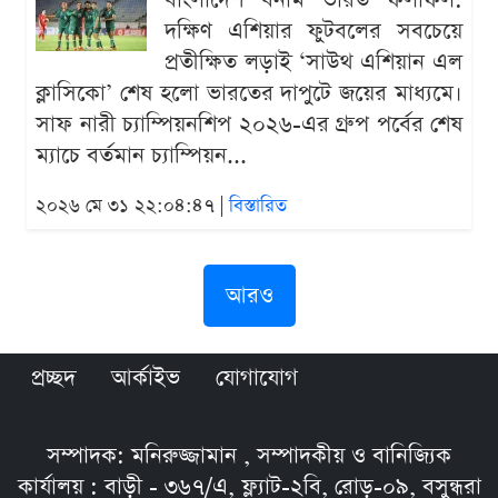
বাংলাদেশ বনাম ভারত ফলাফল:
দক্ষিণ এশিয়ার ফুটবলের সবচেয়ে
প্রতীক্ষিত লড়াই ‘সাউথ এশিয়ান এল
ক্লাসিকো’ শেষ হলো ভারতের দাপুটে জয়ের মাধ্যমে।
সাফ নারী চ্যাম্পিয়নশিপ ২০২৬-এর গ্রুপ পর্বের শেষ
ম্যাচে বর্তমান চ্যাম্পিয়ন...
২০২৬ মে ৩১ ২২:০৪:৪৭ |
বিস্তারিত
আরও
প্রচ্ছদ
আর্কাইভ
যোগাযোগ
সম্পাদক: মনিরুজ্জামান , সম্পাদকীয় ও বানিজ্যিক
কার্যালয় : বাড়ী - ৩৬৭/এ, ফ্ল্যাট-২বি, রোড়-০৯, বসুন্ধরা