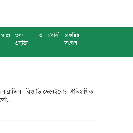
স্বাস্থ্য
তথ্য ও
প্রবাসী
চাকরির
প্রযুক্তি
সংবাদ
িল ব্রাজিল। রিও ডি জেনেইরোর ঐতিহাসিক
্লো...