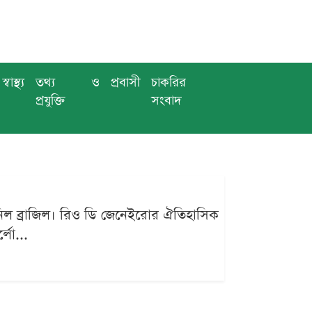
স্বাস্থ্য
তথ্য ও
প্রবাসী
চাকরির
প্রযুক্তি
সংবাদ
িল ব্রাজিল। রিও ডি জেনেইরোর ঐতিহাসিক
্লো...