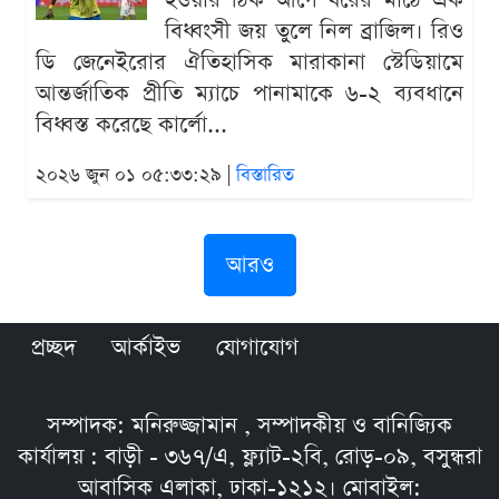
হওয়ার ঠিক আগে ঘরের মাঠে এক
বিধ্বংসী জয় তুলে নিল ব্রাজিল। রিও
ডি জেনেইরোর ঐতিহাসিক মারাকানা স্টেডিয়ামে
আন্তর্জাতিক প্রীতি ম্যাচে পানামাকে ৬-২ ব্যবধানে
বিধ্বস্ত করেছে কার্লো...
২০২৬ জুন ০১ ০৫:৩৩:২৯ |
বিস্তারিত
আরও
প্রচ্ছদ
আর্কাইভ
যোগাযোগ
সম্পাদক: মনিরুজ্জামান , সম্পাদকীয় ও বানিজ্যিক
কার্যালয় : বাড়ী - ৩৬৭/এ, ফ্ল্যাট-২বি, রোড়-০৯, বসুন্ধরা
আবাসিক এলাকা, ঢাকা-১২১২। মোবাইল: