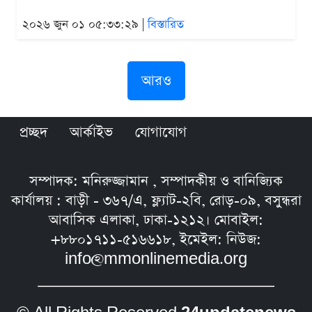
২০২৬ জুন ০১ ০৫:৩৩:২৯ |
বিস্তারিত
আরও
প্রচ্ছদ
আর্কাইভ
যোগাযোগ
সম্পাদক: মনিরুজ্জামান , সম্পাদকীয় ও বানিজ্যিক
কার্যালয় : বাড়ী - ৩৬৭/এ, ফ্ল্যাট-২বি, রোড়-০৯, বসুন্ধরা
আবাসিক এলাকা, ঢাকা-১২১২। মোবাইল:
+৮৮০১৭১১-৫১৬৬১৮, ইমেইল: নিউজ:
info@mmonlinemedia.org