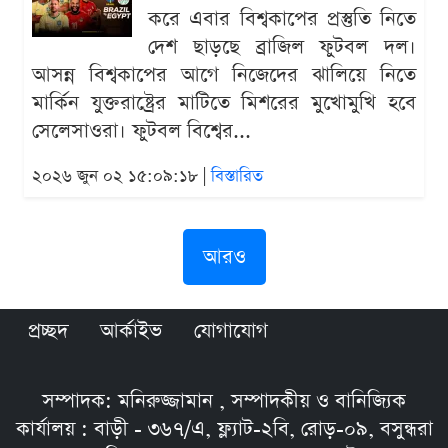
করে এবার বিশ্বকাপের প্রস্তুতি নিতে
দেশ ছাড়ছে ব্রাজিল ফুটবল দল।
আসন্ন বিশ্বকাপের আগে নিজেদের ঝালিয়ে নিতে
মার্কিন যুক্তরাষ্ট্রের মাটিতে মিশরের মুখোমুখি হবে
সেলেসাওরা। ফুটবল বিশ্বের...
২০২৬ জুন ০২ ১৫:০৯:১৮ |
বিস্তারিত
আরও
প্রচ্ছদ
আর্কাইভ
যোগাযোগ
সম্পাদক: মনিরুজ্জামান , সম্পাদকীয় ও বানিজ্যিক
কার্যালয় : বাড়ী - ৩৬৭/এ, ফ্ল্যাট-২বি, রোড়-০৯, বসুন্ধরা