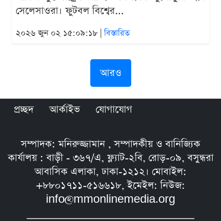
সেলেসাওরা। ফুটবল বিশ্বের...
২০২৬ জুন ০২ ১৫:০৯:১৮ |
বিস্তারিত
আরও
প্রচ্ছদ
আর্কাইভ
যোগাযোগ
সম্পাদক: মনিরুজ্জামান , সম্পাদকীয় ও বানিজ্যিক
কার্যালয় : বাড়ী - ৩৬৭/এ, ফ্ল্যাট-২বি, রোড়-০৯, বসুন্ধরা
আবাসিক এলাকা, ঢাকা-১২১২। মোবাইল:
+৮৮০১৭১১-৫১৬৬১৮, ইমেইল: নিউজ:
info@mmonlinemedia.org