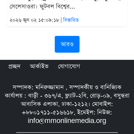
সেলেসাওরা। ফুটবল বিশ্বের...
২০২৬ জুন ০২ ১৫:০৯:১৮ |
বিস্তারিত
আরও
প্রচ্ছদ
আর্কাইভ
যোগাযোগ
সম্পাদক: মনিরুজ্জামান , সম্পাদকীয় ও বানিজ্যিক
কার্যালয় : বাড়ী - ৩৬৭/এ, ফ্ল্যাট-২বি, রোড়-০৯, বসুন্ধরা
আবাসিক এলাকা, ঢাকা-১২১২। মোবাইল:
+৮৮০১৭১১-৫১৬৬১৮, ইমেইল: নিউজ:
info@mmonlinemedia.org