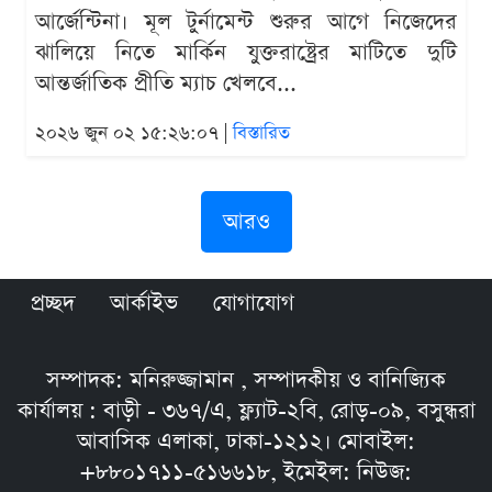
আর্জেন্টিনা। মূল টুর্নামেন্ট শুরুর আগে নিজেদের
ঝালিয়ে নিতে মার্কিন যুক্তরাষ্ট্রের মাটিতে দুটি
আন্তর্জাতিক প্রীতি ম্যাচ খেলবে...
২০২৬ জুন ০২ ১৫:২৬:০৭ |
বিস্তারিত
আরও
প্রচ্ছদ
আর্কাইভ
যোগাযোগ
সম্পাদক: মনিরুজ্জামান , সম্পাদকীয় ও বানিজ্যিক
কার্যালয় : বাড়ী - ৩৬৭/এ, ফ্ল্যাট-২বি, রোড়-০৯, বসুন্ধরা
আবাসিক এলাকা, ঢাকা-১২১২। মোবাইল:
+৮৮০১৭১১-৫১৬৬১৮, ইমেইল: নিউজ: