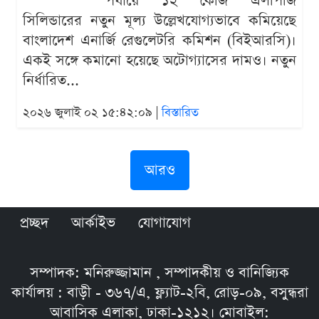
পর্যায়ে ১২ কেজি এলপিজি
সিলিন্ডারের নতুন মূল্য উল্লেখযোগ্যভাবে কমিয়েছে
বাংলাদেশ এনার্জি রেগুলেটরি কমিশন (বিইআরসি)।
একই সঙ্গে কমানো হয়েছে অটোগ্যাসের দামও। নতুন
নির্ধারিত...
২০২৬ জুলাই ০২ ১৫:৪২:০৯ |
বিস্তারিত
আরও
প্রচ্ছদ
আর্কাইভ
যোগাযোগ
সম্পাদক: মনিরুজ্জামান , সম্পাদকীয় ও বানিজ্যিক
কার্যালয় : বাড়ী - ৩৬৭/এ, ফ্ল্যাট-২বি, রোড়-০৯, বসুন্ধরা
আবাসিক এলাকা, ঢাকা-১২১২। মোবাইল: