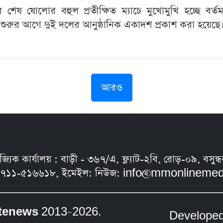
েষ ষোলোর বহুল প্রতীক্ষিত ম্যাচে মুখোমুখি হচ্ছে বর্তমান 
 শুরুর আগে দুই দলের আনুষ্ঠানিক একাদশ প্রকাশ করা হয়েছে। প
আরও
নিজ্যিক কার্যালয় : বাড়ী - ৩৬৭/এ, ফ্ল্যাট-২বি, রোড়-০৯, ব
৭১১-৫১৬৬১৮, ইমেইল: নিউজ:
info@mmonlinemed
tenews
2013–2026.
Develope