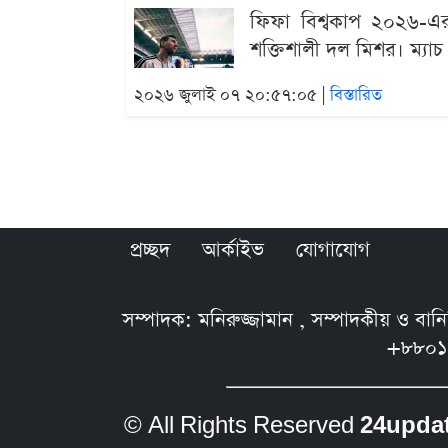
ফিফা বিশ্বকাপ ২০২৬-এর শ
শক্তিশালী দল মিশর। ম্যাচ
২০২৬ জুলাই ০৭ ২০:৫৭:০৫ |
বিস্তারিত
প্রচ্ছদ
আর্কাইভ
যোগাযোগ
সম্পাদক: মনিরুজ্জামান , সম্পাদকীয় ও বা
+৮৮০১
© All Rights Reserved
24upda