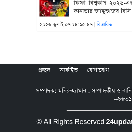
ফিফা বিশ্বকাপ ২০২৬-এর 
কানাডার ভ্যাঙ্কুভারের বিস
২০২৬ জুলাই ০৭ ১৪:১৫:৪৭ |
বিস্তারিত
প্রচ্ছদ
আর্কাইভ
যোগাযোগ
সম্পাদক: মনিরুজ্জামান , সম্পাদকীয় ও বা
+৮৮০১
© All Rights Reserved
24upda