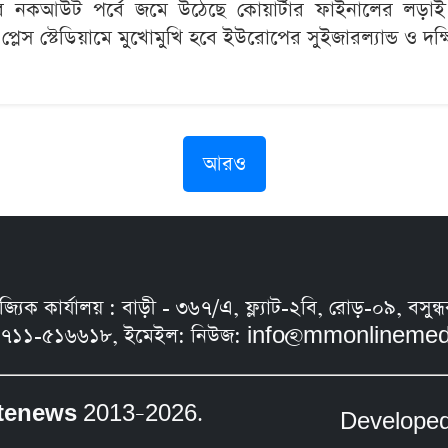
নকআউট পর্বে জমে উঠেছে কোয়ার্টার ফাইনালের লড়াই। শেষ
ি প্লেস স্টেডিয়ামে মুখোমুখি হবে ইউরোপের সুইজারল্যান্ড ও দ
আরও
নিজ্যিক কার্যালয় : বাড়ী - ৩৬৭/এ, ফ্ল্যাট-২বি, রোড়-০৯, ব
৭১১-৫১৬৬১৮, ইমেইল: নিউজ:
info@mmonlinemed
tenews
2013–2026.
Develope