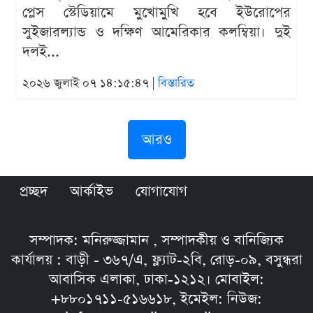
প্লেস স্টেডিয়ামে মুখোমুখি হবে ইউরোপের
সুইজারল্যান্ড ও দক্ষিণ আমেরিকার কলম্বিয়া। দুই
দলই...
২০২৬ জুলাই ০৭ ১৪:১৫:৪৭ |
বিস্তারিত
আরও
প্রচ্ছদ
আর্কাইভ
যোগাযোগ
সম্পাদক: মনিরুজ্জামান , সম্পাদকীয় ও বানিজ্যিক
কার্যালয় : বাড়ী - ৩৬৭/এ, ফ্ল্যাট-২বি, রোড়-০৯, বসুন্ধরা
আবাসিক এলাকা, ঢাকা-১২১২। মোবাইল:
+৮৮০১৭১১-৫১৬৬১৮, ইমেইল: নিউজ: