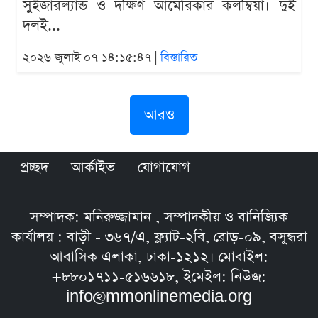
সুইজারল্যান্ড ও দক্ষিণ আমেরিকার কলম্বিয়া। দুই
দলই...
২০২৬ জুলাই ০৭ ১৪:১৫:৪৭ |
বিস্তারিত
আরও
প্রচ্ছদ
আর্কাইভ
যোগাযোগ
সম্পাদক: মনিরুজ্জামান , সম্পাদকীয় ও বানিজ্যিক
কার্যালয় : বাড়ী - ৩৬৭/এ, ফ্ল্যাট-২বি, রোড়-০৯, বসুন্ধরা
আবাসিক এলাকা, ঢাকা-১২১২। মোবাইল:
+৮৮০১৭১১-৫১৬৬১৮, ইমেইল: নিউজ:
info@mmonlinemedia.org