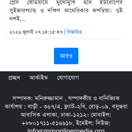
প্লেস স্টেডিয়ামে মুখোমুখি হবে ইউরোপের
সুইজারল্যান্ড ও দক্ষিণ আমেরিকার কলম্বিয়া। দুই
দলই...
২০২৬ জুলাই ০৭ ১৪:১৫:৪৭ |
বিস্তারিত
আরও
প্রচ্ছদ
আর্কাইভ
যোগাযোগ
সম্পাদক: মনিরুজ্জামান , সম্পাদকীয় ও বানিজ্যিক
কার্যালয় : বাড়ী - ৩৬৭/এ, ফ্ল্যাট-২বি, রোড়-০৯, বসুন্ধরা
আবাসিক এলাকা, ঢাকা-১২১২। মোবাইল:
+৮৮০১৭১১-৫১৬৬১৮, ইমেইল: নিউজ:
info@mmonlinemedia.org