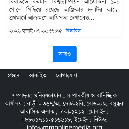
বিরতিতে বর্তমান বিশ্বচ্যাম্পিয়ন আর্জেন্টিনা ১-০
গোলে পিছিয়ে রয়েছে আফ্রিকার দলটির কাছে।
প্রথমার্ধে আক্রমণে আধিপত্য দেখালেও...
২০২৬ জুলাই ০৭ ২২:৫৬:৪৫ |
বিস্তারিত
আরও
প্রচ্ছদ
আর্কাইভ
যোগাযোগ
সম্পাদক: মনিরুজ্জামান , সম্পাদকীয় ও বানিজ্যিক
কার্যালয় : বাড়ী - ৩৬৭/এ, ফ্ল্যাট-২বি, রোড়-০৯, বসুন্ধরা
আবাসিক এলাকা, ঢাকা-১২১২। মোবাইল:
+৮৮০১৭১১-৫১৬৬১৮, ইমেইল: নিউজ:
info@mmonlinemedia.org