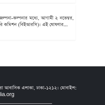
জল্পনা-কল্পনার মধ্যে, আগামী ২ নভেম্বর,
লেটরি কমিশন (বিইআরসি)। এই ঘোষণার...
সুন্ধরা আবাসিক এলাকা, ঢাকা-১২১২। মোবাইল:
ia.org