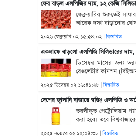
ফের বাড়ল এলপিজির দাম, ১২ কেজি সিলিন্ড
ফেব্রুয়ারির শুরুতেই সাধ
আরেক দফা বাড়ানোর ঘোষণা 
২০২৬ ফেব্রুয়ারি ০২ ১৫:৫৪:০২ |
বিস্তারিত
একলাফে বাড়লো এলপিজি সিলিন্ডারের দাম, ন
ডিসেম্বর মাসের জন্য তরল
রেগুলেটরি কমিশন (বিইআরস
২০২৫ ডিসেম্বর ০২ ১৬:৪১:২৮ |
বিস্তারিত
দেশের জ্বালানি বাজারে স্বস্তি? এলপিজি ও 
তরলীকৃত পেট্রোলিয়াম গ্
করা হবে। তবে বিশ্ববাজারে
২০২৫ নভেম্বর ০২ ১২:০৪:৩৮ |
বিস্তারিত