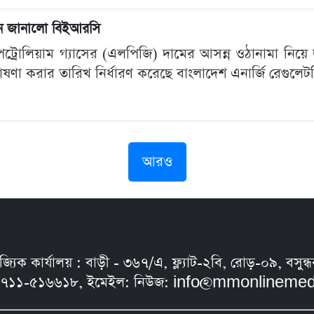
 দিন জানালো বিইআরসি
পেট্রোলিয়াম গ্যাসের (এলপিজি) দামের আসন্ন ওঠানামা নিয়ে 
ঘোষণা করার তারিখ নির্ধারণ করেছে বাংলাদেশ এনার্জি রেগু
আরও
নিজ্যিক কার্যালয় : বাড়ী - ৩৬৭/এ, ফ্ল্যাট-২বি, রোড়-০৯, ব
৭১১-৫১৬৬১৮, ইমেইল: নিউজ:
info@mmonlinemed