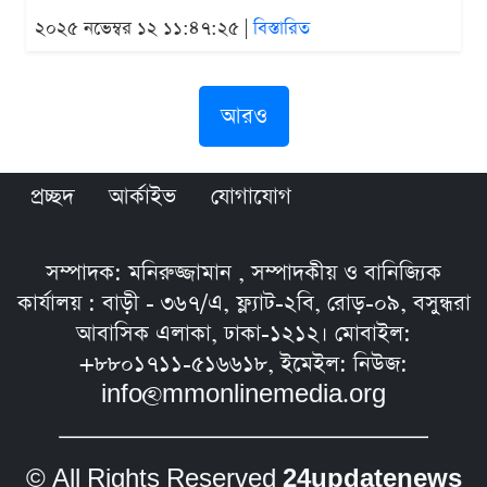
২০২৫ নভেম্বর ১২ ১১:৪৭:২৫ |
বিস্তারিত
আরও
প্রচ্ছদ
আর্কাইভ
যোগাযোগ
সম্পাদক: মনিরুজ্জামান , সম্পাদকীয় ও বানিজ্যিক
কার্যালয় : বাড়ী - ৩৬৭/এ, ফ্ল্যাট-২বি, রোড়-০৯, বসুন্ধরা
আবাসিক এলাকা, ঢাকা-১২১২। মোবাইল:
+৮৮০১৭১১-৫১৬৬১৮, ইমেইল: নিউজ:
info@mmonlinemedia.org
© All Rights Reserved
24updatenews