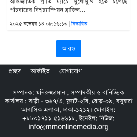
আন্তর্জাতিক প্রীতি ম্যাচে মুখোমুখি হতে চলেছে
পাঁচবারের বিশ্বচ্যাম্পিয়ন ব্রাজিল...
২০২৫ নভেম্বর ১৪ ০৮:১৬:১৩ |
বিস্তারিত
আরও
প্রচ্ছদ
আর্কাইভ
যোগাযোগ
সম্পাদক: মনিরুজ্জামান , সম্পাদকীয় ও বানিজ্যিক
কার্যালয় : বাড়ী - ৩৬৭/এ, ফ্ল্যাট-২বি, রোড়-০৯, বসুন্ধরা
আবাসিক এলাকা, ঢাকা-১২১২। মোবাইল:
+৮৮০১৭১১-৫১৬৬১৮, ইমেইল: নিউজ:
info@mmonlinemedia.org