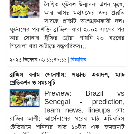
বৈশ্বিক ফুটবল উন্মাদনা এখন তুঙ্গে,
আর আসন্ন মহাযজ্ঞের জন্য প্রস্তুতি
সারছে প্রতিটি অংশগ্রহণকারী দল।
ফুটবলের পরাশক্তি ব্রাজিল—যারা ২০০২ সালের পর
আর সোনার ট্রফির ছোঁয়া পায়নি—২০ বছরের
শিরোপা খরা কাটাতে বদ্ধপরিকর।...
২০২৫ ডিসেম্বর ০৬ ১১:৪৯:১১ |
বিস্তারিত
ব্রাজিল বনাম সেনেগাল: সম্ভাব্য একাদশ, ম্যাচ
প্রেডিকশন ও সময়সূচি
Preview: Brazil vs
Senegal - prediction,
team news, lineups মো:
রাজিব আলী: আর্সেনালের ঘরের মাঠ এমিরাটস
স্টেডিয়ামে শনিবার রাত ১০টায় এক জমজমাট